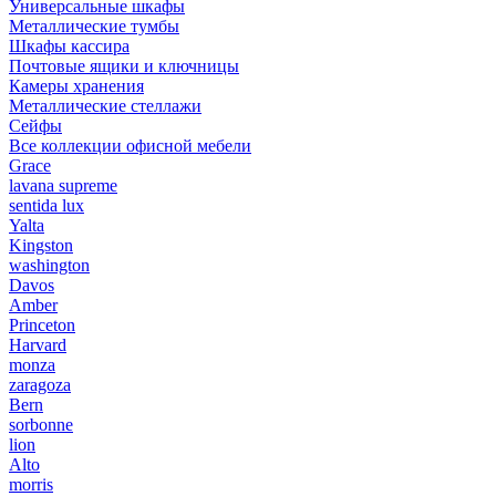
Универсальные шкафы
Металлические тумбы
Шкафы кассира
Почтовые ящики и ключницы
Камеры хранения
Металлические стеллажи
Сейфы
Все коллекции офисной мебели
Grace
lavana supreme
sentida lux
Yalta
Kingston
washington
Davos
Amber
Princeton
Harvard
monza
zaragoza
Bern
sorbonne
lion
Alto
morris