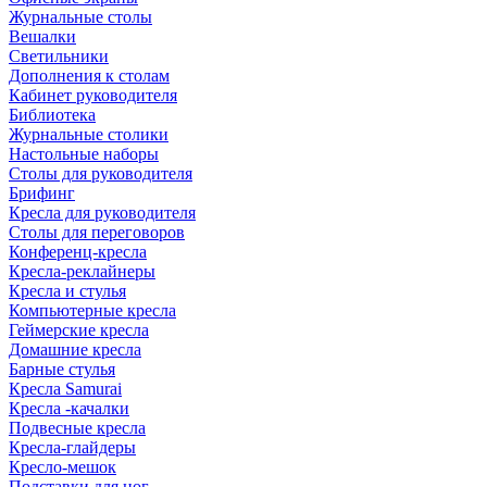
Журнальные столы
Вешалки
Светильники
Дополнения к столам
Кабинет руководителя
Библиотека
Журнальные столики
Настольные наборы
Столы для руководителя
Брифинг
Кресла для руководителя
Столы для переговоров
Конференц-кресла
Кресла-реклайнеры
Кресла и стулья
Компьютерные кресла
Геймерские кресла
Домашние кресла
Барные стулья
Кресла Samurai
Кресла -качалки
Подвесные кресла
Кресла-глайдеры
Кресло-мешок
Подставки для ног