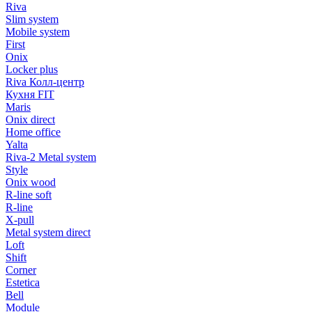
Riva
Slim system
Mobile system
First
Onix
Locker plus
Riva Колл-центр
Кухня FIT
Maris
Onix direct
Home office
Yalta
Riva-2 Metal system
Style
Onix wood
R-line soft
R-line
X-pull
Metal system direct
Loft
Shift
Corner
Estetica
Bell
Module