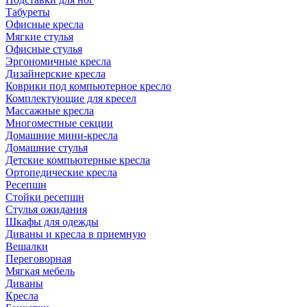
Табуреты
Офисные кресла
Мягкие стулья
Офисные стулья
Эргономичные кресла
Дизайнерские кресла
Коврики под компьютерное кресло
Комплектующие для кресел
Массажные кресла
Многоместные секции
Домашние мини-кресла
Домашние стулья
Детские компьютерные кресла
Ортопедические кресла
Ресепшн
Стойки ресепшн
Стулья ожидания
Шкафы для одежды
Диваны и кресла в приемную
Вешалки
Переговорная
Мягкая мебель
Диваны
Кресла