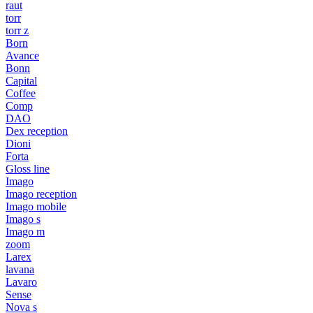
raut
torr
torr z
Born
Avance
Bonn
Capital
Coffee
Comp
DAO
Dex reception
Dioni
Forta
Gloss line
Imago
Imago reception
Imago mobile
Imago s
Imago m
zoom
Larex
lavana
Lavaro
Sense
Nova s