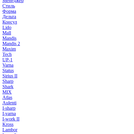
Менеджер
Стиль
Форма
Дельта
Консул
Lido
Mall
Mandis
Mandis 2
Maxim
Tech
UP-1
Varna
Status
Sirius II
Sharp
Shark
MIX
Atlas
Aulenti
I-sharp
I-varna
I-work II
Kross
Lambor