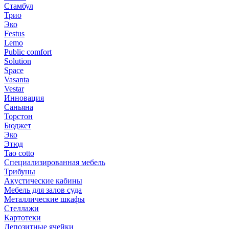
Стамбул
Трио
Эко
Festus
Lemo
Public comfort
Solution
Space
Vasanta
Vestar
Инновация
Саньяна
Торстон
Бюджет
Эко
Этюд
Tao cotto
Специализированная мебель
Трибуны
Акустические кабины
Мебель для залов суда
Металлические шкафы
Стеллажи
Картотеки
Депозитные ячейки