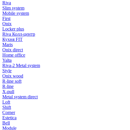
Riva
Slim system
Mobile system
First
Onix
Locker plus
Riva Колл-центр
Кухня FIT
Maris
Onix direct
Home office
Yalta
Riva-2 Metal system
Style
Onix wood
R-line soft
R-line
X-pull
Metal system direct
Loft
Shift
Corner
Estetica
Bell
Module