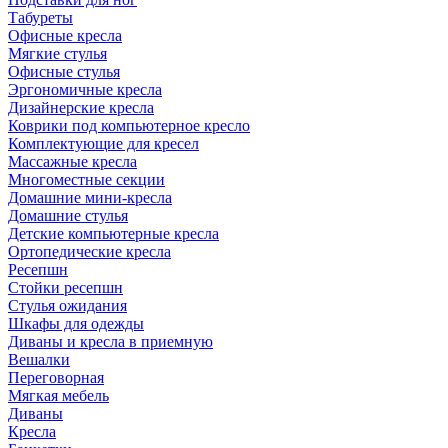
Табуреты
Офисные кресла
Мягкие стулья
Офисные стулья
Эргономичные кресла
Дизайнерские кресла
Коврики под компьютерное кресло
Комплектующие для кресел
Массажные кресла
Многоместные секции
Домашние мини-кресла
Домашние стулья
Детские компьютерные кресла
Ортопедические кресла
Ресепшн
Стойки ресепшн
Стулья ожидания
Шкафы для одежды
Диваны и кресла в приемную
Вешалки
Переговорная
Мягкая мебель
Диваны
Кресла