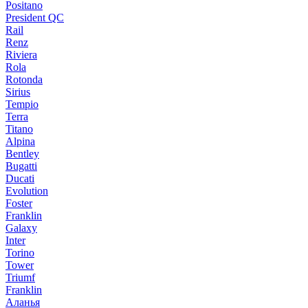
Positano
President QC
Rail
Renz
Riviera
Rola
Rotonda
Sirius
Tempio
Terra
Titano
Alpina
Bentley
Bugatti
Ducati
Evolution
Foster
Franklin
Galaxy
Inter
Torino
Tower
Triumf
Franklin
Аланья