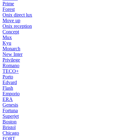
Prime
Forest
Onix direct lux
Move up
Onix reception
Concept
Mux
Kyu
Monarch
New Inter
Privilege
Romano
TECO+
Porto
Edvard
Flash
Emporio
ERA
Genesis
Fortuna
Superjet
Boston
Bristol
Chicago
FORT