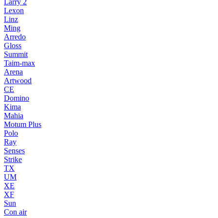
Larry 2
Lexon
Linz
Ming
Arredo
Gloss
Summit
Taim-max
Arena
Artwood
CE
Domino
Kima
Mahia
Motum Plus
Polo
Ray
Senses
Strike
TX
UM
XE
XF
Sun
Con air