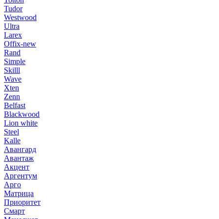
Tudor
Westwood
Ultra
Larex
Offix-new
Rand
Simple
Skilll
Wave
Xten
Zenn
Belfast
Blackwood
Lion white
Steel
Kalle
Авангард
Авантаж
Акцент
Аргентум
Арго
Матрица
Приоритет
Смарт