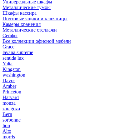
Универсальные шкафы
Металлические тумбы
Шкафы кассира
Почтовые ящики и ключницы
Камеры хранения
Металлические стеллажи
Сейфы
Все коллекции офисной мебели
Grace
lavana supreme
sentida lux
Yalta
Kingston
washington
Davos
Amber
Princeton
Harvard
monza
zaragoza
Bern
sorbonne
lion
Alto
morris