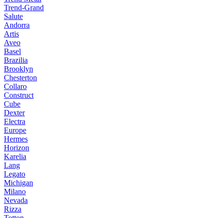
Trend-Grand
Salute
Andorra
Artis
Aveo
Basel
Brazilia
Brooklyn
Chesterton
Collaro
Construct
Cube
Dexter
Electra
Europe
Hermes
Horizon
Karelia
Lang
Legato
Michigan
Milano
Nevada
Rizza
Totton