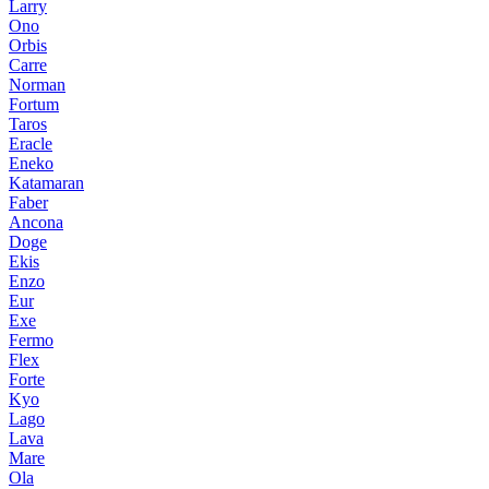
Larry
Ono
Orbis
Carre
Norman
Fortum
Taros
Eracle
Eneko
Katamaran
Faber
Ancona
Doge
Ekis
Enzo
Eur
Exe
Fermo
Flex
Forte
Kyo
Lago
Lava
Mare
Ola