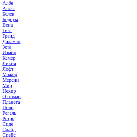
Алба
Атлас
Белек
Бодрум
Вена
Гиза
Гранд
Даламан
Зета
Измир
Кемер
Ликия
Лофт
Мажор
Мерсин
Мир
Нехир
Оттоман
Планета
Поло
Регаль
Ретро
Сиде
Слайд
Спейс