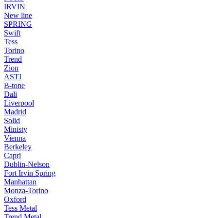
IRVIN
New line
SPRING
Swift
Tess
Torino
Trend
Zion
ASTI
B-tone
Dali
Liverpool
Madrid
Solid
Ministy
Vienna
Berkeley
Capri
Dublin-Nelson
Fort Irvin Spring
Manhattan
Monza-Torino
Oxford
Tess Metal
Trend Metal