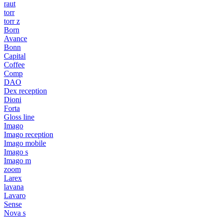
raut
torr
torr z
Born
Avance
Bonn
Capital
Coffee
Comp
DAO
Dex reception
Dioni
Forta
Gloss line
Imago
Imago reception
Imago mobile
Imago s
Imago m
zoom
Larex
lavana
Lavaro
Sense
Nova s