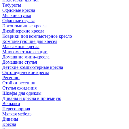
Табуреты
Офисные кресла
Мягкие стулья
Офисные стулья
Эргономичные кресла
Дизайнерские кресла
Коврики под компьютерное кресло
Комплектующие для кресел
Массажные кресла
Многоместные секции
Домашние мини-кресла
Домашние стулья
Детские компьютерные кресла
Ортопедические кресла
Ресепшн
Стойки ресепшн
Стулья ожидания
Шкафы для одежды
Диваны и кресла в приемную
Вешалки
Переговорная
Мягкая мебель
Диваны
Кресла