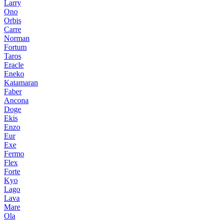
Larry
Ono
Orbis
Carre
Norman
Fortum
Taros
Eracle
Eneko
Katamaran
Faber
Ancona
Doge
Ekis
Enzo
Eur
Exe
Fermo
Flex
Forte
Kyo
Lago
Lava
Mare
Ola