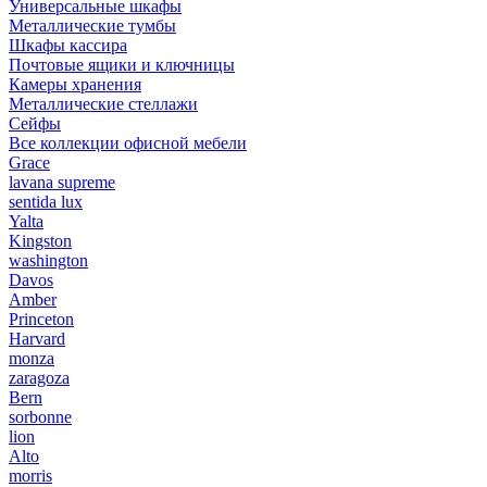
Универсальные шкафы
Металлические тумбы
Шкафы кассира
Почтовые ящики и ключницы
Камеры хранения
Металлические стеллажи
Сейфы
Все коллекции офисной мебели
Grace
lavana supreme
sentida lux
Yalta
Kingston
washington
Davos
Amber
Princeton
Harvard
monza
zaragoza
Bern
sorbonne
lion
Alto
morris