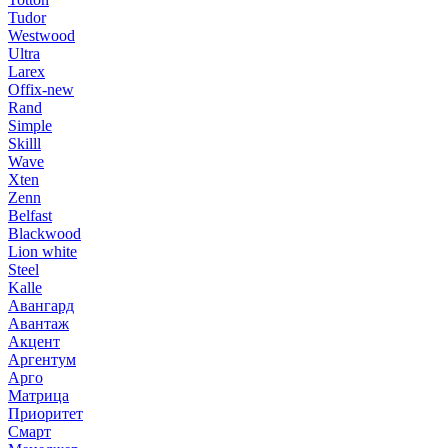
Tudor
Westwood
Ultra
Larex
Offix-new
Rand
Simple
Skilll
Wave
Xten
Zenn
Belfast
Blackwood
Lion white
Steel
Kalle
Авангард
Авантаж
Акцент
Аргентум
Арго
Матрица
Приоритет
Смарт