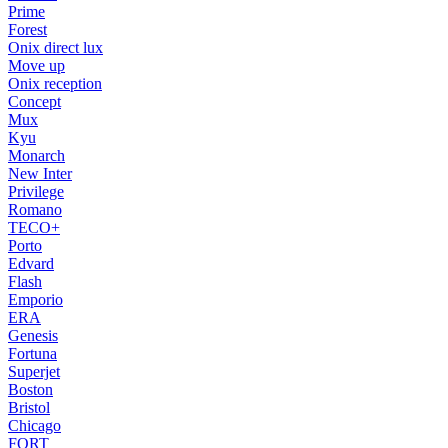
Prime
Forest
Onix direct lux
Move up
Onix reception
Concept
Mux
Kyu
Monarch
New Inter
Privilege
Romano
TECO+
Porto
Edvard
Flash
Emporio
ERA
Genesis
Fortuna
Superjet
Boston
Bristol
Chicago
FORT