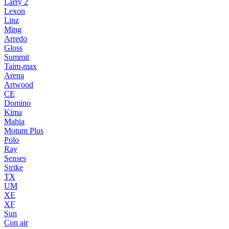
Larry 2
Lexon
Linz
Ming
Arredo
Gloss
Summit
Taim-max
Arena
Artwood
CE
Domino
Kima
Mahia
Motum Plus
Polo
Ray
Senses
Strike
TX
UM
XE
XF
Sun
Con air