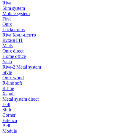
Riva
Slim system
Mobile system
First
Onix
Locker plus
Riva Колл-центр
Кухня FIT
Maris
Onix direct
Home office
Yalta
Riva-2 Metal system
Style
Onix wood
R-line soft
R-line
X-pull
Metal system direct
Loft
Shift
Corner
Estetica
Bell
Module