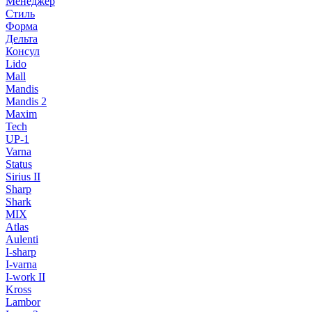
Менеджер
Стиль
Форма
Дельта
Консул
Lido
Mall
Mandis
Mandis 2
Maxim
Tech
UP-1
Varna
Status
Sirius II
Sharp
Shark
MIX
Atlas
Aulenti
I-sharp
I-varna
I-work II
Kross
Lambor