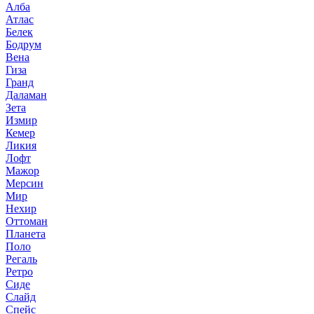
Алба
Атлас
Белек
Бодрум
Вена
Гиза
Гранд
Даламан
Зета
Измир
Кемер
Ликия
Лофт
Мажор
Мерсин
Мир
Нехир
Оттоман
Планета
Поло
Регаль
Ретро
Сиде
Слайд
Спейс