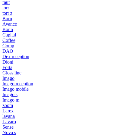
raut
torr
torr z
Born
Avance
Bonn
Capital
Coffee
Comp
DAO
Dex reception
Dioni
Forta
Gloss line
Imago
Imago reception
Imago mobile
Imago s
Imago m
zoom
Larex
lavana
Lavaro
Sense
Nova s