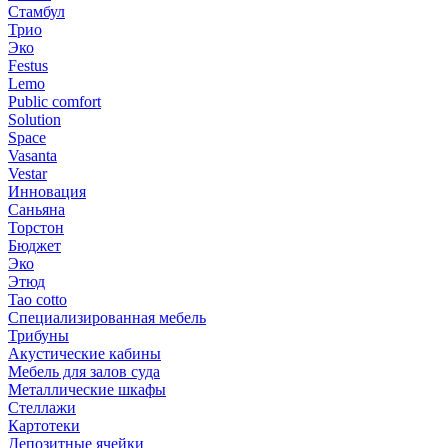
Стамбул
Трио
Эко
Festus
Lemo
Public comfort
Solution
Space
Vasanta
Vestar
Инновация
Саньяна
Торстон
Бюджет
Эко
Этюд
Tao cotto
Специализированная мебель
Трибуны
Акустические кабины
Мебель для залов суда
Металлические шкафы
Стеллажи
Картотеки
Депозитные ячейки