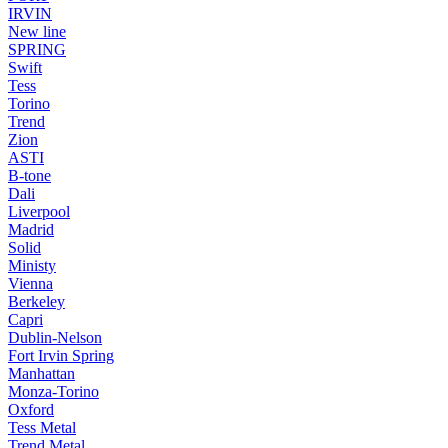
IRVIN
New line
SPRING
Swift
Tess
Torino
Trend
Zion
ASTI
B-tone
Dali
Liverpool
Madrid
Solid
Ministy
Vienna
Berkeley
Capri
Dublin-Nelson
Fort Irvin Spring
Manhattan
Monza-Torino
Oxford
Tess Metal
Trend Metal