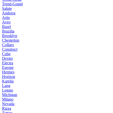
Trend-Grand
Salute
Andorra
Artis
Aveo
Basel
Brazilia
Brooklyn
Chesterton
Collaro
Construct
Cube
Dexter
Electra
Europe
Hermes
Horizon
Karelia
Lang
Legato
Michigan
Milano
Nevada
Rizza
Totton