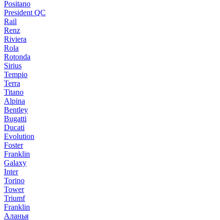
Positano
President QC
Rail
Renz
Riviera
Rola
Rotonda
Sirius
Tempio
Terra
Titano
Alpina
Bentley
Bugatti
Ducati
Evolution
Foster
Franklin
Galaxy
Inter
Torino
Tower
Triumf
Franklin
Аланья