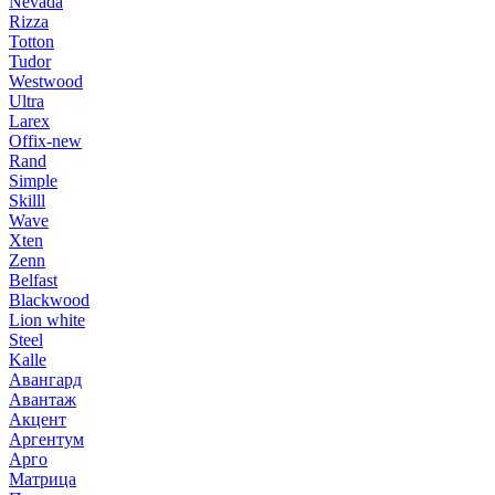
Nevada
Rizza
Totton
Tudor
Westwood
Ultra
Larex
Offix-new
Rand
Simple
Skilll
Wave
Xten
Zenn
Belfast
Blackwood
Lion white
Steel
Kalle
Авангард
Авантаж
Акцент
Аргентум
Арго
Матрица