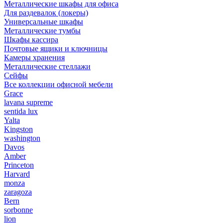
Металлические шкафы для офиса
Для раздевалок (локеры)
Универсальные шкафы
Металлические тумбы
Шкафы кассира
Почтовые ящики и ключницы
Камеры хранения
Металлические стеллажи
Сейфы
Все коллекции офисной мебели
Grace
lavana supreme
sentida lux
Yalta
Kingston
washington
Davos
Amber
Princeton
Harvard
monza
zaragoza
Bern
sorbonne
lion