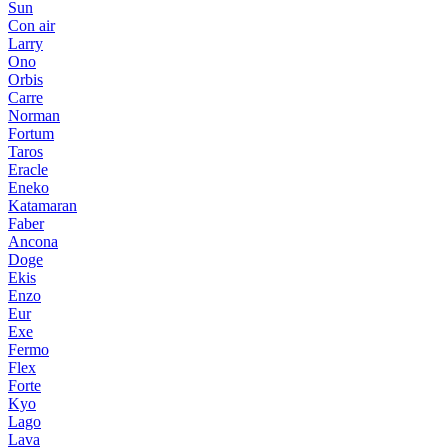
Sun
Con air
Larry
Ono
Orbis
Carre
Norman
Fortum
Taros
Eracle
Eneko
Katamaran
Faber
Ancona
Doge
Ekis
Enzo
Eur
Exe
Fermo
Flex
Forte
Kyo
Lago
Lava