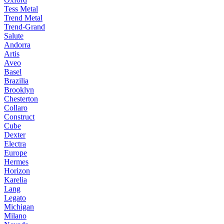
Tess Metal
Trend Metal
Trend-Grand
Salute
Andorra
Artis
Aveo
Basel
Brazilia
Brooklyn
Chesterton
Collaro
Construct
Cube
Dexter
Electra
Europe
Hermes
Horizon
Karelia
Lang
Legato
Michigan
Milano