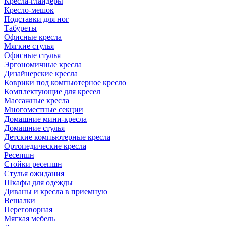
Кресла-глайдеры
Кресло-мешок
Подставки для ног
Табуреты
Офисные кресла
Мягкие стулья
Офисные стулья
Эргономичные кресла
Дизайнерские кресла
Коврики под компьютерное кресло
Комплектующие для кресел
Массажные кресла
Многоместные секции
Домашние мини-кресла
Домашние стулья
Детские компьютерные кресла
Ортопедические кресла
Ресепшн
Стойки ресепшн
Стулья ожидания
Шкафы для одежды
Диваны и кресла в приемную
Вешалки
Переговорная
Мягкая мебель