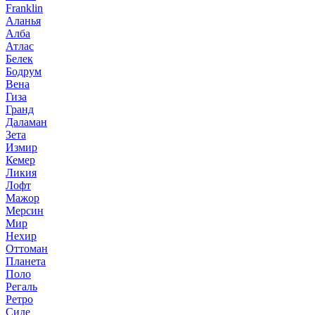
Franklin
Аланья
Алба
Атлас
Белек
Бодрум
Вена
Гиза
Гранд
Даламан
Зета
Измир
Кемер
Ликия
Лофт
Мажор
Мерсин
Мир
Нехир
Оттоман
Планета
Поло
Регаль
Ретро
Сиде