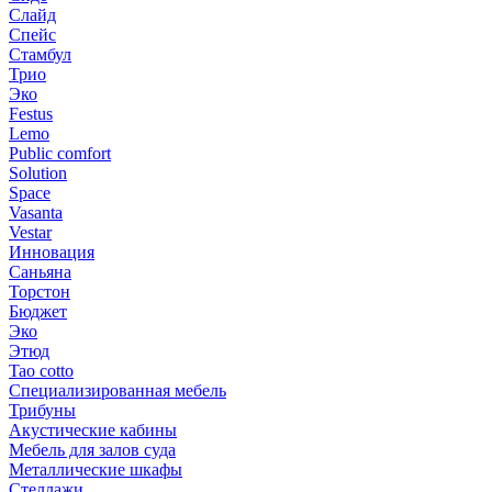
Слайд
Спейс
Стамбул
Трио
Эко
Festus
Lemo
Public comfort
Solution
Space
Vasanta
Vestar
Инновация
Саньяна
Торстон
Бюджет
Эко
Этюд
Tao cotto
Специализированная мебель
Трибуны
Акустические кабины
Мебель для залов суда
Металлические шкафы
Стеллажи