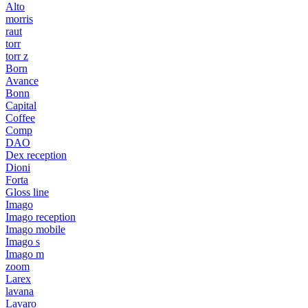
Alto
morris
raut
torr
torr z
Born
Avance
Bonn
Capital
Coffee
Comp
DAO
Dex reception
Dioni
Forta
Gloss line
Imago
Imago reception
Imago mobile
Imago s
Imago m
zoom
Larex
lavana
Lavaro