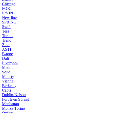
Chicago
FORT
IRVIN
New line
SPRING
Swift
Tess
Torino
Trend
Zion
ASTI
B-tone
Dali
Liverpool
Madrid
Solid
Ministy
Vienna
Berkeley
Capri
Dublin-Nelson
Fort Irvin Spring
Manhattan
Monza-Torino
Oxford