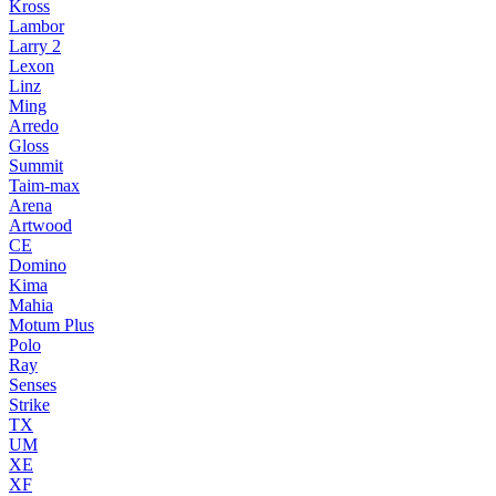
Kross
Lambor
Larry 2
Lexon
Linz
Ming
Arredo
Gloss
Summit
Taim-max
Arena
Artwood
CE
Domino
Kima
Mahia
Motum Plus
Polo
Ray
Senses
Strike
TX
UM
XE
XF