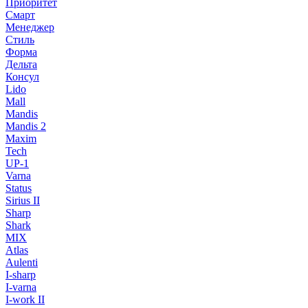
Приоритет
Смарт
Менеджер
Стиль
Форма
Дельта
Консул
Lido
Mall
Mandis
Mandis 2
Maxim
Tech
UP-1
Varna
Status
Sirius II
Sharp
Shark
MIX
Atlas
Aulenti
I-sharp
I-varna
I-work II