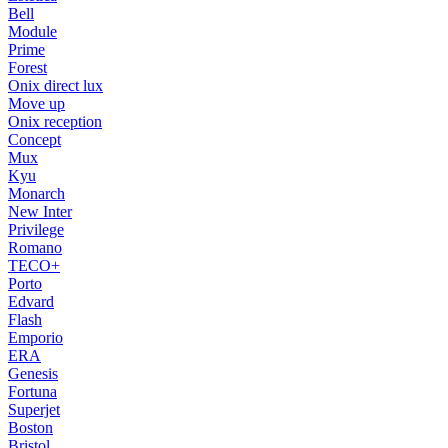
Bell
Module
Prime
Forest
Onix direct lux
Move up
Onix reception
Concept
Mux
Kyu
Monarch
New Inter
Privilege
Romano
TECO+
Porto
Edvard
Flash
Emporio
ERA
Genesis
Fortuna
Superjet
Boston
Bristol