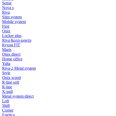
Sense
Nova s
Riva
Slim system
Mobile system
First
Onix
Locker plus
Riva Колл-центр
Кухня FIT
Maris
Onix direct
Home office
Yalta
Riva-2 Metal system
Style
Onix wood
R-line soft
R-line
X-pull
Metal system direct
Loft
Shift
Corner
Estetica