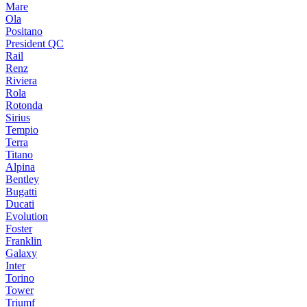
Mare
Ola
Positano
President QC
Rail
Renz
Riviera
Rola
Rotonda
Sirius
Tempio
Terra
Titano
Alpina
Bentley
Bugatti
Ducati
Evolution
Foster
Franklin
Galaxy
Inter
Torino
Tower
Triumf