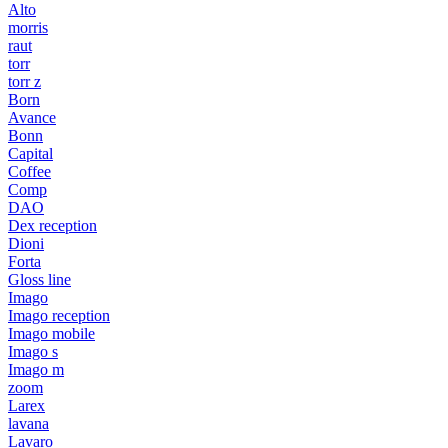
Alto
morris
raut
torr
torr z
Born
Avance
Bonn
Capital
Coffee
Comp
DAO
Dex reception
Dioni
Forta
Gloss line
Imago
Imago reception
Imago mobile
Imago s
Imago m
zoom
Larex
lavana
Lavaro