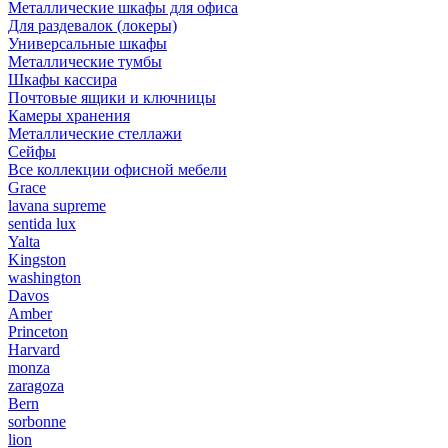
Металлические шкафы для офиса
Для раздевалок (локеры)
Универсальные шкафы
Металлические тумбы
Шкафы кассира
Почтовые ящики и ключницы
Камеры хранения
Металлические стеллажи
Сейфы
Все коллекции офисной мебели
Grace
lavana supreme
sentida lux
Yalta
Kingston
washington
Davos
Amber
Princeton
Harvard
monza
zaragoza
Bern
sorbonne
lion