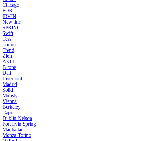
Chicago
FORT
IRVIN
New line
SPRING
Swift
Tess
Torino
Trend
Zion
ASTI
B-tone
Dali
Liverpool
Madrid
Solid
Ministy
Vienna
Berkeley
Capri
Dublin-Nelson
Fort Irvin Spring
Manhattan
Monza-Torino
Oxford