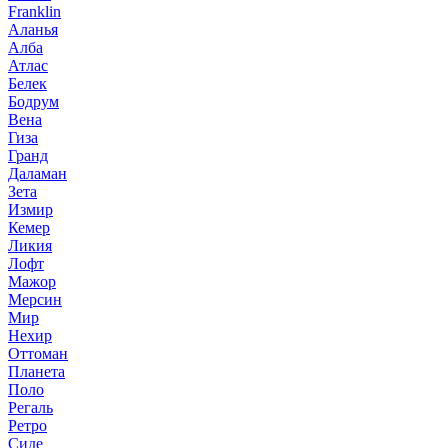
Franklin
Аланья
Алба
Атлас
Белек
Бодрум
Вена
Гиза
Гранд
Даламан
Зета
Измир
Кемер
Ликия
Лофт
Мажор
Мерсин
Мир
Нехир
Оттоман
Планета
Поло
Регаль
Ретро
Сиде