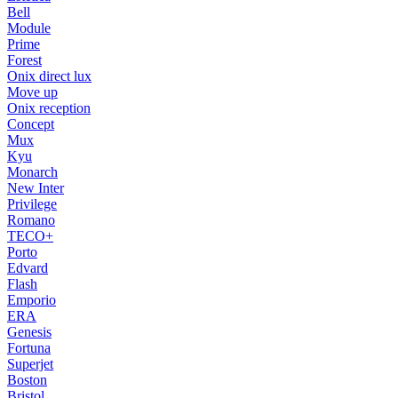
Bell
Module
Prime
Forest
Onix direct lux
Move up
Onix reception
Concept
Mux
Kyu
Monarch
New Inter
Privilege
Romano
TECO+
Porto
Edvard
Flash
Emporio
ERA
Genesis
Fortuna
Superjet
Boston
Bristol