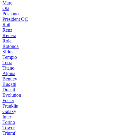
Mare
Ola
Positano
President QC
Rail
Renz
Riviera
Rola
Rotonda
Sirius
Tempio
Terra
Titano
Alpina
Bentley
Bugatti
Ducati
Evolution
Foster
Franklin
Galaxy
Inter
Torino
Tower
Triumf