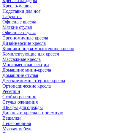
Кресла-глайдеры
Кресло-мешок
Подставки для ног
Табуреты
Офисные кресла
Мягкие стулья
Офисные стулья
Эргономичные кресла
Дизайнерские кресла
Коврики под компьютерное кресло
Комплектующие для кресел
Массажные кресла
Многоместные секции
Домашние мини-кресла
Домашние стулья
Детские компьютерные кресла
Ортопедические кресла
Ресепшн
Стойки ресепшн
Стулья ожидания
Шкафы для одежды
Диваны и кресла в приемную
Вешалки
Переговорная
Мягкая мебель