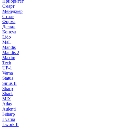
Приоритет
Смарт
Менеджер
Стиль
Форма
Дельта
Консул
Lido
Mall
Mandis
Mandis 2
Maxim
Tech
UP-1
Varna
Status
Sirius II
Sharp
Shark
MIX
Atlas
Aulenti
I-sharp
I-varna
I-work II