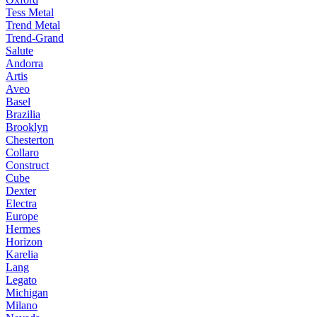
Tess Metal
Trend Metal
Trend-Grand
Salute
Andorra
Artis
Aveo
Basel
Brazilia
Brooklyn
Chesterton
Collaro
Construct
Cube
Dexter
Electra
Europe
Hermes
Horizon
Karelia
Lang
Legato
Michigan
Milano