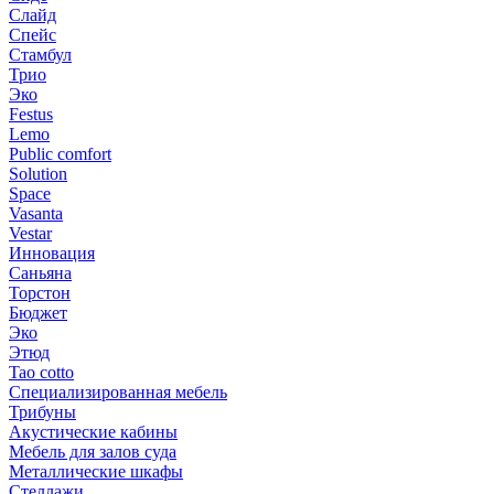
Слайд
Спейс
Стамбул
Трио
Эко
Festus
Lemo
Public comfort
Solution
Space
Vasanta
Vestar
Инновация
Саньяна
Торстон
Бюджет
Эко
Этюд
Tao cotto
Специализированная мебель
Трибуны
Акустические кабины
Мебель для залов суда
Металлические шкафы
Стеллажи