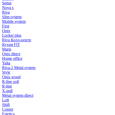
Sense
Nova s
Riva
Slim system
Mobile system
First
Onix
Locker plus
Riva Колл-центр
Кухня FIT
Maris
Onix direct
Home office
Yalta
Riva-2 Metal system
Style
Onix wood
R-line soft
R-line
X-pull
Metal system direct
Loft
Shift
Corner
Estetica