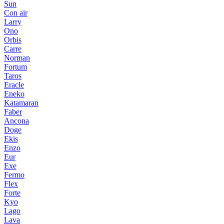
Sun
Con air
Larry
Ono
Orbis
Carre
Norman
Fortum
Taros
Eracle
Eneko
Katamaran
Faber
Ancona
Doge
Ekis
Enzo
Eur
Exe
Fermo
Flex
Forte
Kyo
Lago
Lava