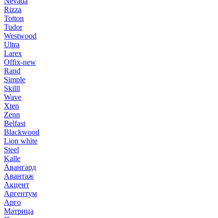
Nevada
Rizza
Totton
Tudor
Westwood
Ultra
Larex
Offix-new
Rand
Simple
Skilll
Wave
Xten
Zenn
Belfast
Blackwood
Lion white
Steel
Kalle
Авангард
Авантаж
Акцент
Аргентум
Арго
Матрица