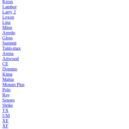
Kross
Lambor
Larry 2
Lexon
Linz
Ming
Arredo
Gloss
Summit
Taim-max
Arena
Artwood
CE
Domino
Kima
Mahia
Motum Plus
Polo
Ray
Senses
Strike
TX
UM
XE
XF