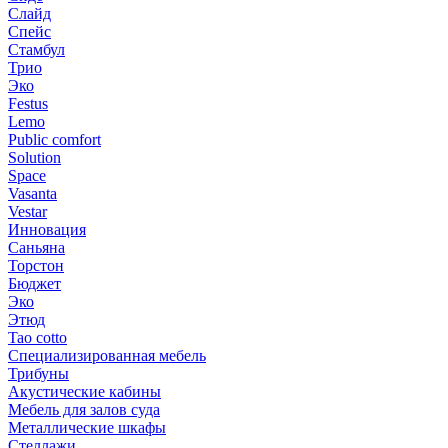
Слайд
Спейс
Стамбул
Трио
Эко
Festus
Lemo
Public comfort
Solution
Space
Vasanta
Vestar
Инновация
Саньяна
Торстон
Бюджет
Эко
Этюд
Tao cotto
Специализированная мебель
Трибуны
Акустические кабины
Мебель для залов суда
Металлические шкафы
Стеллажи