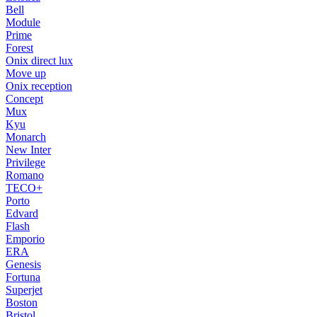
Bell
Module
Prime
Forest
Onix direct lux
Move up
Onix reception
Concept
Mux
Kyu
Monarch
New Inter
Privilege
Romano
TECO+
Porto
Edvard
Flash
Emporio
ERA
Genesis
Fortuna
Superjet
Boston
Bristol