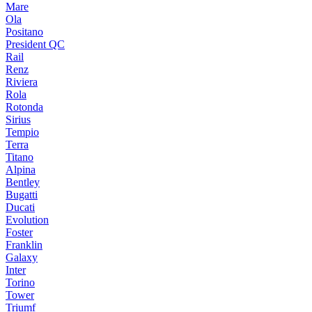
Mare
Ola
Positano
President QC
Rail
Renz
Riviera
Rola
Rotonda
Sirius
Tempio
Terra
Titano
Alpina
Bentley
Bugatti
Ducati
Evolution
Foster
Franklin
Galaxy
Inter
Torino
Tower
Triumf