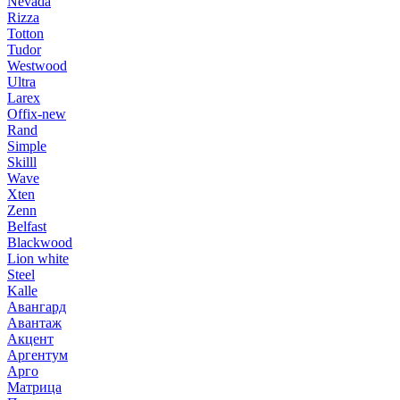
Nevada
Rizza
Totton
Tudor
Westwood
Ultra
Larex
Offix-new
Rand
Simple
Skilll
Wave
Xten
Zenn
Belfast
Blackwood
Lion white
Steel
Kalle
Авангард
Авантаж
Акцент
Аргентум
Арго
Матрица