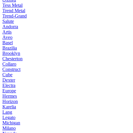
Tess Metal
Trend Metal
Trend-Grand
Salute
Andorra
Artis
Aveo
Basel
Brazilia
Brooklyn
Chesterton
Collaro
Construct
Cube
Dexter
Electra
Europe
Hermes
Horizon
Karelia
Lang
Legato
Michigan
Milano