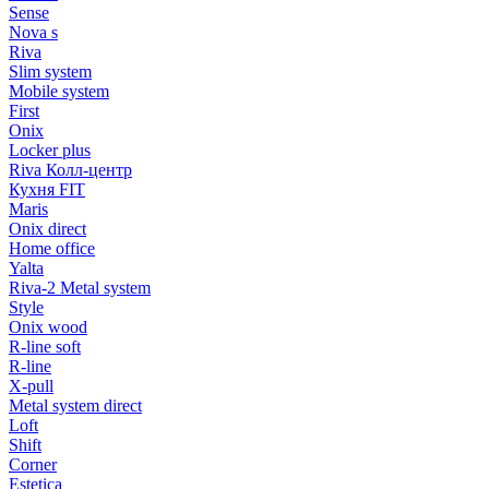
Sense
Nova s
Riva
Slim system
Mobile system
First
Onix
Locker plus
Riva Колл-центр
Кухня FIT
Maris
Onix direct
Home office
Yalta
Riva-2 Metal system
Style
Onix wood
R-line soft
R-line
X-pull
Metal system direct
Loft
Shift
Corner
Estetica