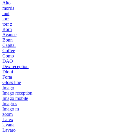
Alto
morris
raut
torr
torr z
Born
Avance
Bonn
Capital
Coffee
Comp
DAO
Dex reception
Dioni
Forta
Gloss line
Imago
Imago reception
Imago mobile
Imago s
Imago m
zoom
Larex
lavana
Lavaro