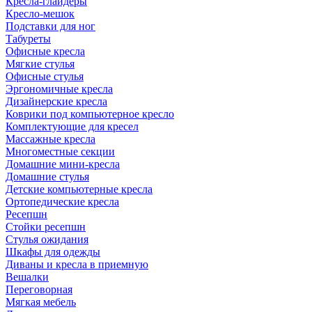
Кресла-глайдеры
Кресло-мешок
Подставки для ног
Табуреты
Офисные кресла
Мягкие стулья
Офисные стулья
Эргономичные кресла
Дизайнерские кресла
Коврики под компьютерное кресло
Комплектующие для кресел
Массажные кресла
Многоместные секции
Домашние мини-кресла
Домашние стулья
Детские компьютерные кресла
Ортопедические кресла
Ресепшн
Стойки ресепшн
Стулья ожидания
Шкафы для одежды
Диваны и кресла в приемную
Вешалки
Переговорная
Мягкая мебель