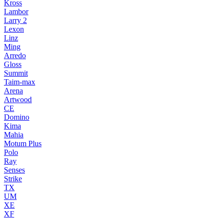
Kross
Lambor
Larry 2
Lexon
Linz
Ming
Arredo
Gloss
Summit
Taim-max
Arena
Artwood
CE
Domino
Kima
Mahia
Motum Plus
Polo
Ray
Senses
Strike
TX
UM
XE
XF