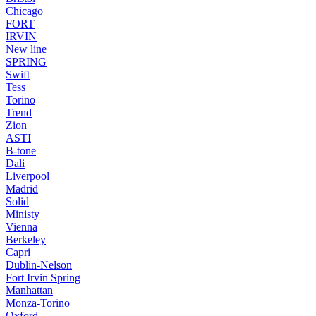
Chicago
FORT
IRVIN
New line
SPRING
Swift
Tess
Torino
Trend
Zion
ASTI
B-tone
Dali
Liverpool
Madrid
Solid
Ministy
Vienna
Berkeley
Capri
Dublin-Nelson
Fort Irvin Spring
Manhattan
Monza-Torino
Oxford