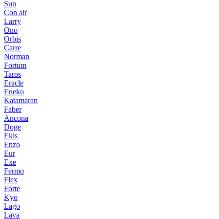
Sun
Con air
Larry
Ono
Orbis
Carre
Norman
Fortum
Taros
Eracle
Eneko
Katamaran
Faber
Ancona
Doge
Ekis
Enzo
Eur
Exe
Fermo
Flex
Forte
Kyo
Lago
Lava