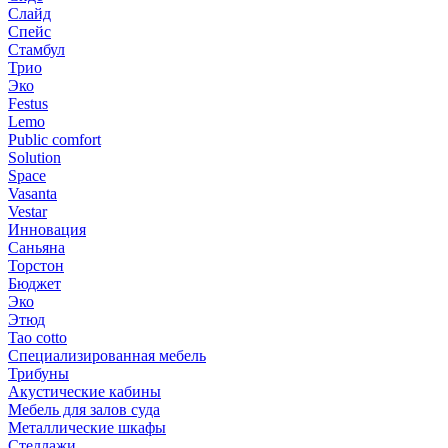
Слайд
Спейс
Стамбул
Трио
Эко
Festus
Lemo
Public comfort
Solution
Space
Vasanta
Vestar
Инновация
Саньяна
Торстон
Бюджет
Эко
Этюд
Tao cotto
Специализированная мебель
Трибуны
Акустические кабины
Мебель для залов суда
Металлические шкафы
Стеллажи