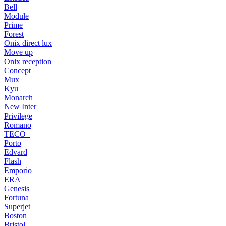
Bell
Module
Prime
Forest
Onix direct lux
Move up
Onix reception
Concept
Mux
Kyu
Monarch
New Inter
Privilege
Romano
TECO+
Porto
Edvard
Flash
Emporio
ERA
Genesis
Fortuna
Superjet
Boston
Bristol