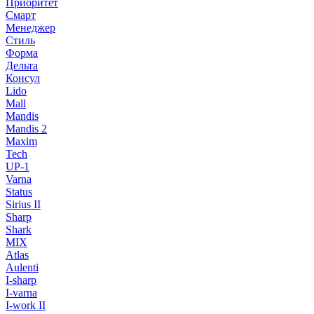
Приоритет
Смарт
Менеджер
Стиль
Форма
Дельта
Консул
Lido
Mall
Mandis
Mandis 2
Maxim
Tech
UP-1
Varna
Status
Sirius II
Sharp
Shark
MIX
Atlas
Aulenti
I-sharp
I-varna
I-work II