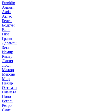
Franklin
Аланья
Алба
Атлас
Белек
Бодрум
Вена
Гиза
Гранд
Даламан
Зета
Измир
Кемер
Ликия
Лофт
Мажор
Мерсин
Мир
Нехир
Оттоман
Планета
Поло
Регаль
Ретро
Сиде