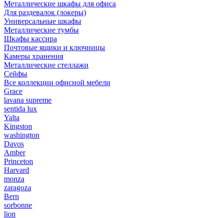
Металлические шкафы для офиса
Для раздевалок (локеры)
Универсальные шкафы
Металлические тумбы
Шкафы кассира
Почтовые ящики и ключницы
Камеры хранения
Металлические стеллажи
Сейфы
Все коллекции офисной мебели
Grace
lavana supreme
sentida lux
Yalta
Kingston
washington
Davos
Amber
Princeton
Harvard
monza
zaragoza
Bern
sorbonne
lion