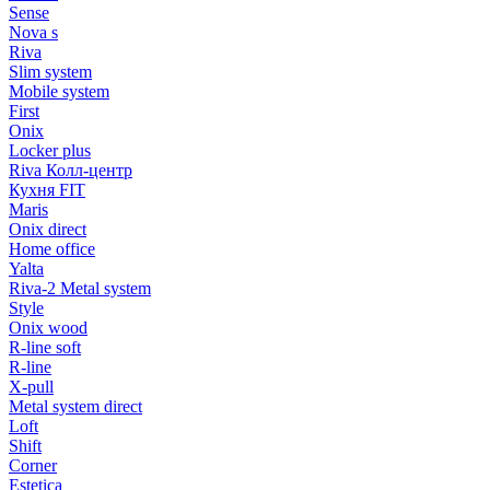
Sense
Nova s
Riva
Slim system
Mobile system
First
Onix
Locker plus
Riva Колл-центр
Кухня FIT
Maris
Onix direct
Home office
Yalta
Riva-2 Metal system
Style
Onix wood
R-line soft
R-line
X-pull
Metal system direct
Loft
Shift
Corner
Estetica