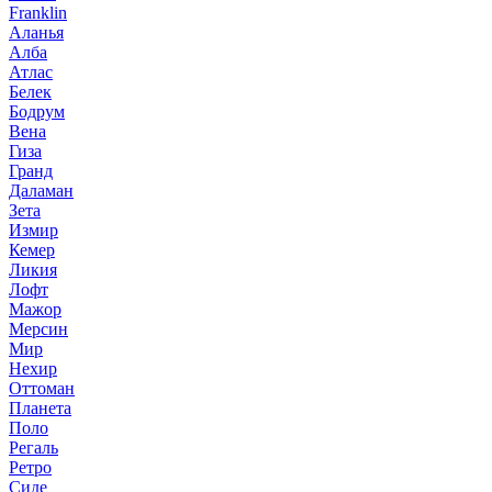
Franklin
Аланья
Алба
Атлас
Белек
Бодрум
Вена
Гиза
Гранд
Даламан
Зета
Измир
Кемер
Ликия
Лофт
Мажор
Мерсин
Мир
Нехир
Оттоман
Планета
Поло
Регаль
Ретро
Сиде