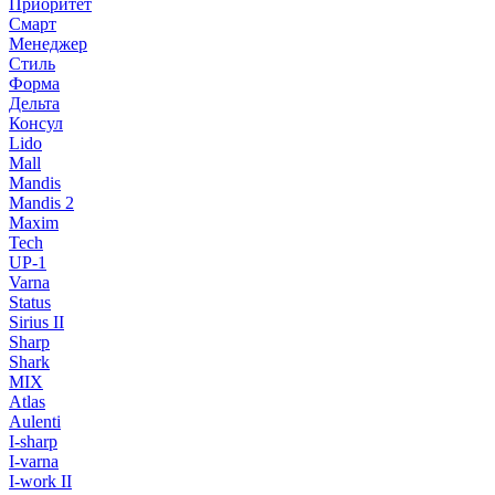
Приоритет
Смарт
Менеджер
Стиль
Форма
Дельта
Консул
Lido
Mall
Mandis
Mandis 2
Maxim
Tech
UP-1
Varna
Status
Sirius II
Sharp
Shark
MIX
Atlas
Aulenti
I-sharp
I-varna
I-work II