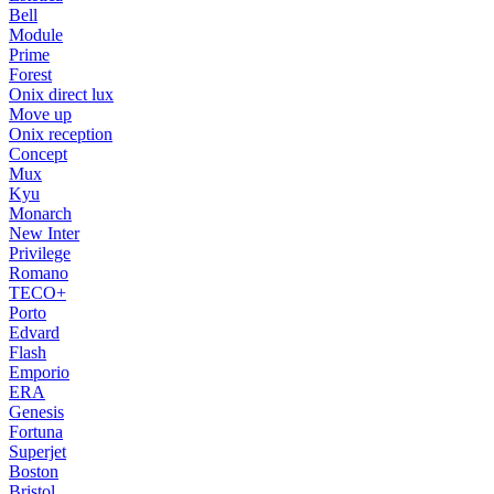
Bell
Module
Prime
Forest
Onix direct lux
Move up
Onix reception
Concept
Mux
Kyu
Monarch
New Inter
Privilege
Romano
TECO+
Porto
Edvard
Flash
Emporio
ERA
Genesis
Fortuna
Superjet
Boston
Bristol