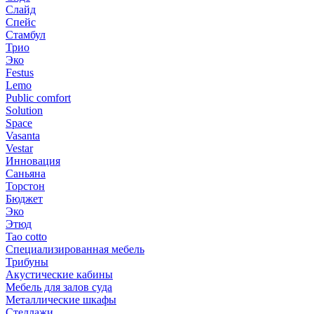
Слайд
Спейс
Стамбул
Трио
Эко
Festus
Lemo
Public comfort
Solution
Space
Vasanta
Vestar
Инновация
Саньяна
Торстон
Бюджет
Эко
Этюд
Tao cotto
Специализированная мебель
Трибуны
Акустические кабины
Мебель для залов суда
Металлические шкафы
Стеллажи