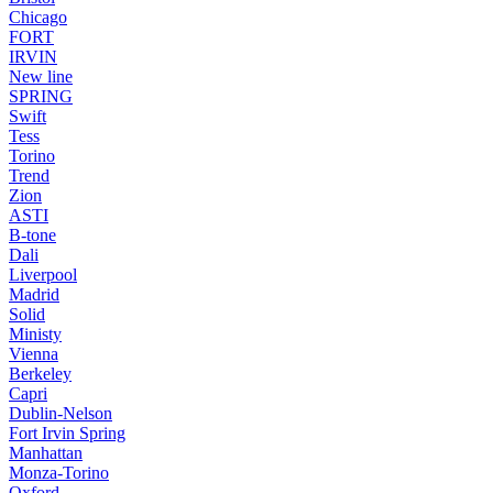
Chicago
FORT
IRVIN
New line
SPRING
Swift
Tess
Torino
Trend
Zion
ASTI
B-tone
Dali
Liverpool
Madrid
Solid
Ministy
Vienna
Berkeley
Capri
Dublin-Nelson
Fort Irvin Spring
Manhattan
Monza-Torino
Oxford