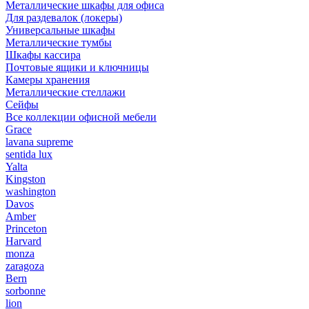
Металлические шкафы для офиса
Для раздевалок (локеры)
Универсальные шкафы
Металлические тумбы
Шкафы кассира
Почтовые ящики и ключницы
Камеры хранения
Металлические стеллажи
Сейфы
Все коллекции офисной мебели
Grace
lavana supreme
sentida lux
Yalta
Kingston
washington
Davos
Amber
Princeton
Harvard
monza
zaragoza
Bern
sorbonne
lion