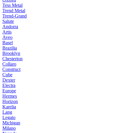
Tess Metal
Trend Metal
Trend-Grand
Salute
Andorra
Artis
Aveo
Basel
Brazilia
Brooklyn
Chesterton
Collaro
Construct
Cube
Dexter
Electra
Europe
Hermes
Horizon
Karelia
Lang
Legato
Michigan
Milano