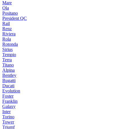
Mare
Ola
Positano
President QC
Rail
Renz
Riviera
Rola
Rotonda
Sirius
Tempio
Terra
Titano
Alpina
Bentley
Bugatti
Ducati
Evolution
Foster
Franklin
Galaxy
Inter
Torino
Tower
Triumf