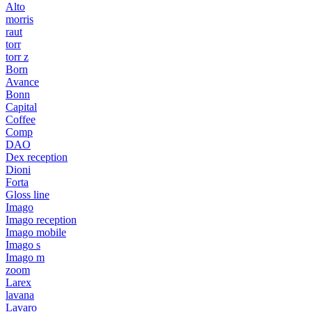
Alto
morris
raut
torr
torr z
Born
Avance
Bonn
Capital
Coffee
Comp
DAO
Dex reception
Dioni
Forta
Gloss line
Imago
Imago reception
Imago mobile
Imago s
Imago m
zoom
Larex
lavana
Lavaro