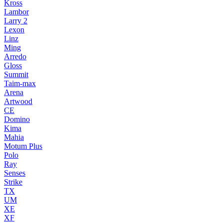
Kross
Lambor
Larry 2
Lexon
Linz
Ming
Arredo
Gloss
Summit
Taim-max
Arena
Artwood
CE
Domino
Kima
Mahia
Motum Plus
Polo
Ray
Senses
Strike
TX
UM
XE
XF