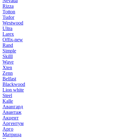
Nevada
Rizza
Totton
Tudor
Westwood
Ultra
Larex
Offix-new
Rand
Simple
Skilll
Wave
Xten
Zenn
Belfast
Blackwood
Lion white
Steel
Kalle
Авангард
Авантаж
Акцент
Аргентум
Арго
Матрица