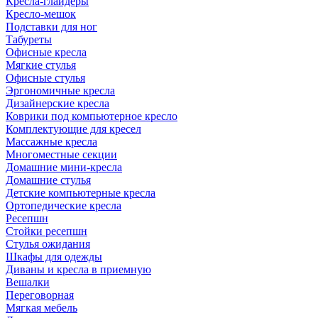
Кресла-глайдеры
Кресло-мешок
Подставки для ног
Табуреты
Офисные кресла
Мягкие стулья
Офисные стулья
Эргономичные кресла
Дизайнерские кресла
Коврики под компьютерное кресло
Комплектующие для кресел
Массажные кресла
Многоместные секции
Домашние мини-кресла
Домашние стулья
Детские компьютерные кресла
Ортопедические кресла
Ресепшн
Стойки ресепшн
Стулья ожидания
Шкафы для одежды
Диваны и кресла в приемную
Вешалки
Переговорная
Мягкая мебель