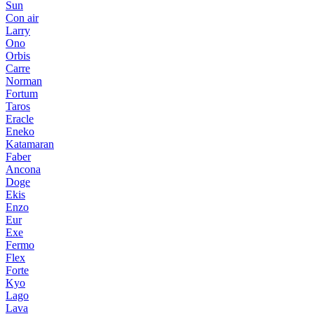
Sun
Con air
Larry
Ono
Orbis
Carre
Norman
Fortum
Taros
Eracle
Eneko
Katamaran
Faber
Ancona
Doge
Ekis
Enzo
Eur
Exe
Fermo
Flex
Forte
Kyo
Lago
Lava