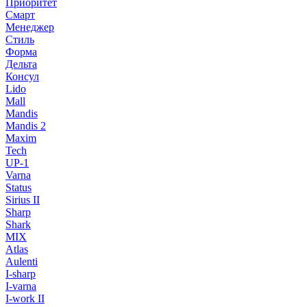
Приоритет
Смарт
Менеджер
Стиль
Форма
Дельта
Консул
Lido
Mall
Mandis
Mandis 2
Maxim
Tech
UP-1
Varna
Status
Sirius II
Sharp
Shark
MIX
Atlas
Aulenti
I-sharp
I-varna
I-work II