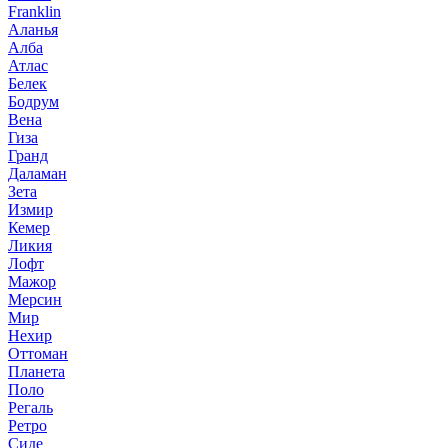
Franklin
Аланья
Алба
Атлас
Белек
Бодрум
Вена
Гиза
Гранд
Даламан
Зета
Измир
Кемер
Ликия
Лофт
Мажор
Мерсин
Мир
Нехир
Оттоман
Планета
Поло
Регаль
Ретро
Сиде