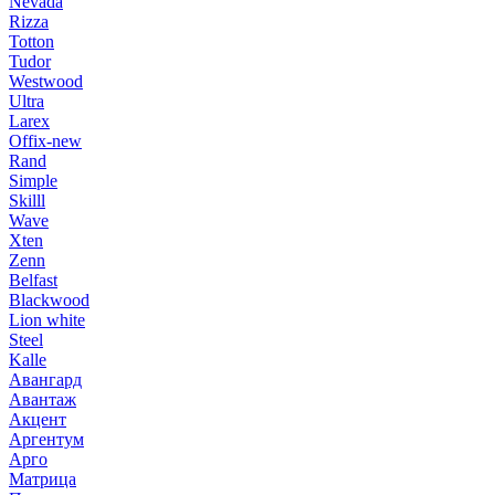
Nevada
Rizza
Totton
Tudor
Westwood
Ultra
Larex
Offix-new
Rand
Simple
Skilll
Wave
Xten
Zenn
Belfast
Blackwood
Lion white
Steel
Kalle
Авангард
Авантаж
Акцент
Аргентум
Арго
Матрица