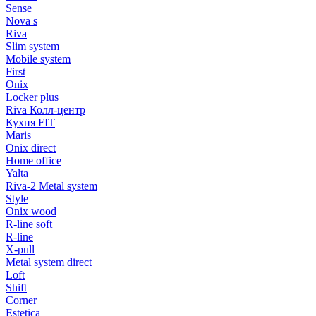
Sense
Nova s
Riva
Slim system
Mobile system
First
Onix
Locker plus
Riva Колл-центр
Кухня FIT
Maris
Onix direct
Home office
Yalta
Riva-2 Metal system
Style
Onix wood
R-line soft
R-line
X-pull
Metal system direct
Loft
Shift
Corner
Estetica