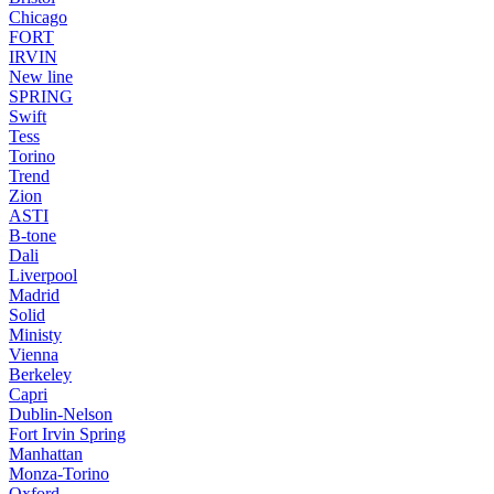
Chicago
FORT
IRVIN
New line
SPRING
Swift
Tess
Torino
Trend
Zion
ASTI
B-tone
Dali
Liverpool
Madrid
Solid
Ministy
Vienna
Berkeley
Capri
Dublin-Nelson
Fort Irvin Spring
Manhattan
Monza-Torino
Oxford