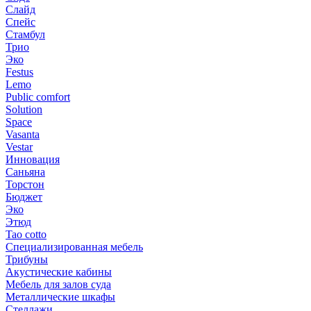
Слайд
Спейс
Стамбул
Трио
Эко
Festus
Lemo
Public comfort
Solution
Space
Vasanta
Vestar
Инновация
Саньяна
Торстон
Бюджет
Эко
Этюд
Tao cotto
Специализированная мебель
Трибуны
Акустические кабины
Мебель для залов суда
Металлические шкафы
Стеллажи