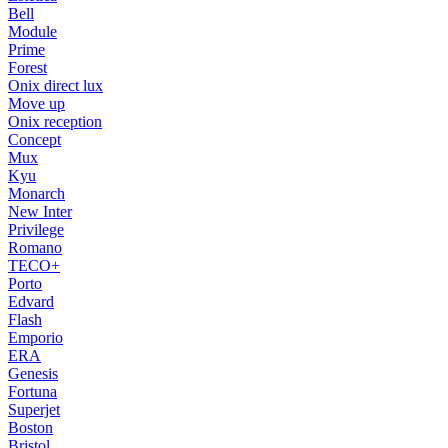
Bell
Module
Prime
Forest
Onix direct lux
Move up
Onix reception
Concept
Mux
Kyu
Monarch
New Inter
Privilege
Romano
TECO+
Porto
Edvard
Flash
Emporio
ERA
Genesis
Fortuna
Superjet
Boston
Bristol