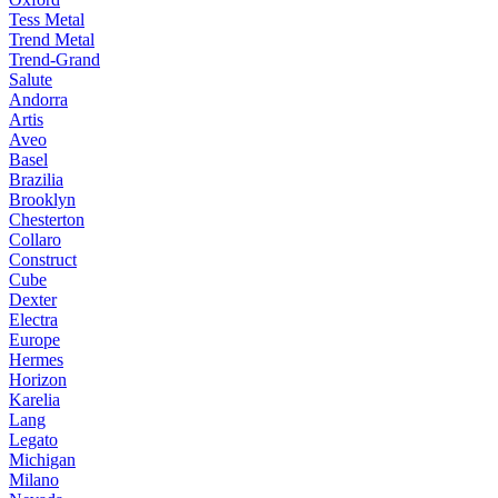
Tess Metal
Trend Metal
Trend-Grand
Salute
Andorra
Artis
Aveo
Basel
Brazilia
Brooklyn
Chesterton
Collaro
Construct
Cube
Dexter
Electra
Europe
Hermes
Horizon
Karelia
Lang
Legato
Michigan
Milano