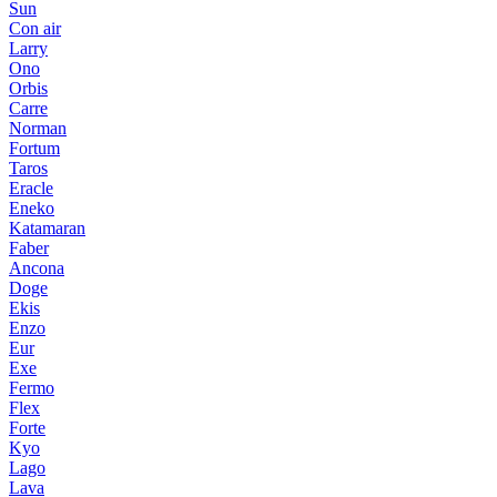
Sun
Con air
Larry
Ono
Orbis
Carre
Norman
Fortum
Taros
Eracle
Eneko
Katamaran
Faber
Ancona
Doge
Ekis
Enzo
Eur
Exe
Fermo
Flex
Forte
Kyo
Lago
Lava