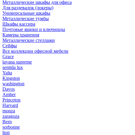
Металлические шкафы для офиса
Для раздевалок (локеры)
Универсальные шкафы
Металлические тумбы
Шкафы кассира
Почтовые ящики и ключницы
Камеры хранения
Металлические стеллажи
Сейфы
Все коллекции офисной мебели
Grace
lavana supreme
sentida lux
Yalta
Kingston
washington
Davos
Amber
Princeton
Harvard
monza
zaragoza
Bern
sorbonne
lion