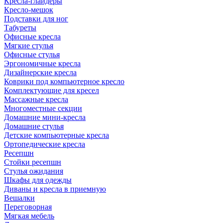
Кресла-глайдеры
Кресло-мешок
Подставки для ног
Табуреты
Офисные кресла
Мягкие стулья
Офисные стулья
Эргономичные кресла
Дизайнерские кресла
Коврики под компьютерное кресло
Комплектующие для кресел
Массажные кресла
Многоместные секции
Домашние мини-кресла
Домашние стулья
Детские компьютерные кресла
Ортопедические кресла
Ресепшн
Стойки ресепшн
Стулья ожидания
Шкафы для одежды
Диваны и кресла в приемную
Вешалки
Переговорная
Мягкая мебель