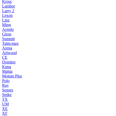
Kross
Lambor
Larry 2
Lexon
Linz
Ming
Arredo
Gloss
Summit
Taim-max
Arena
Artwood
CE
Domino
Kima
Mahia
Motum Plus
Polo
Ray
Senses
Strike
TX
UM
XE
XF