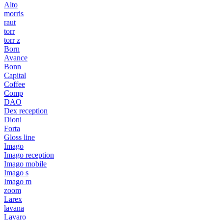
Alto
morris
raut
torr
torr z
Born
Avance
Bonn
Capital
Coffee
Comp
DAO
Dex reception
Dioni
Forta
Gloss line
Imago
Imago reception
Imago mobile
Imago s
Imago m
zoom
Larex
lavana
Lavaro