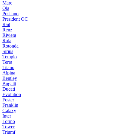
Mare
Ola
Positano
President QC
Rail
Renz
Riviera
Rola
Rotonda
Sirius
Tempio
Terra
Titano
Alpina
Bentley
Bugatti
Ducati
Evolution
Foster
Franklin
Galaxy
Inter
Torino
Tower
Triumf