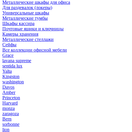
Металлические шкафы для офиса
Для раздевалок (локеры)
Универсальные шкафы
Металлические тумбы
Шкафы кассира
Почтовые ящики и ключницы
Камеры хранения
Металлические стеллажи
Сейфы
Все коллекции офисной мебели
Grace
lavana supreme
sentida lux
Yalta
Kingston
washington
Davos
Amber
Princeton
Harvard
monza
zaragoza
Bern
sorbonne
lion