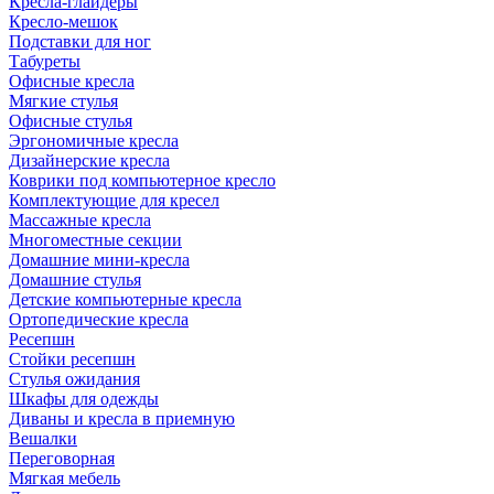
Кресла-глайдеры
Кресло-мешок
Подставки для ног
Табуреты
Офисные кресла
Мягкие стулья
Офисные стулья
Эргономичные кресла
Дизайнерские кресла
Коврики под компьютерное кресло
Комплектующие для кресел
Массажные кресла
Многоместные секции
Домашние мини-кресла
Домашние стулья
Детские компьютерные кресла
Ортопедические кресла
Ресепшн
Стойки ресепшн
Стулья ожидания
Шкафы для одежды
Диваны и кресла в приемную
Вешалки
Переговорная
Мягкая мебель