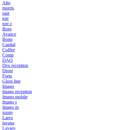
Alto
morris
raut
torr
torr z
Born
Avance
Bonn
Capital
Coffee
Comp
DAO
Dex reception
Dioni
Forta
Gloss line
Imago
Imago reception
Imago mobile
Imago s
Imago m
zoom
Larex
lavana
Lavaro