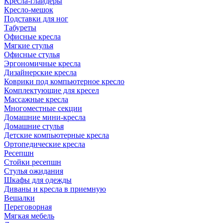
Кресла-глайдеры
Кресло-мешок
Подставки для ног
Табуреты
Офисные кресла
Мягкие стулья
Офисные стулья
Эргономичные кресла
Дизайнерские кресла
Коврики под компьютерное кресло
Комплектующие для кресел
Массажные кресла
Многоместные секции
Домашние мини-кресла
Домашние стулья
Детские компьютерные кресла
Ортопедические кресла
Ресепшн
Стойки ресепшн
Стулья ожидания
Шкафы для одежды
Диваны и кресла в приемную
Вешалки
Переговорная
Мягкая мебель