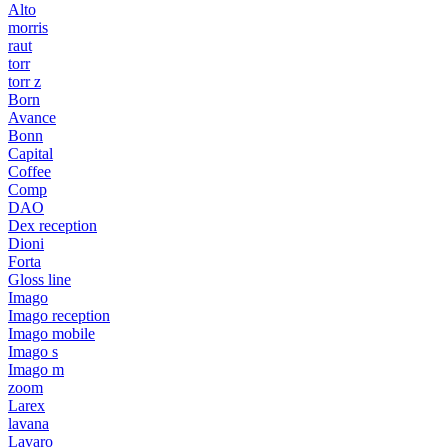
Alto
morris
raut
torr
torr z
Born
Avance
Bonn
Capital
Coffee
Comp
DAO
Dex reception
Dioni
Forta
Gloss line
Imago
Imago reception
Imago mobile
Imago s
Imago m
zoom
Larex
lavana
Lavaro