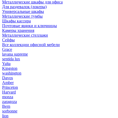
Металлические шкафы для офиса
Для раздевалок (локеры)
Универсальные шкафы
Металлические тумбы
Шкафы кассира
Почтовые ящики и ключницы
Камеры хранения
Металлические стеллажи
Сейфы
Все коллекции офисной мебели
Grace
lavana supreme
sentida lux
Yalta
Kingston
washington
Davos
Amber
Princeton
Harvard
monza
zaragoza
Bern
sorbonne
lion