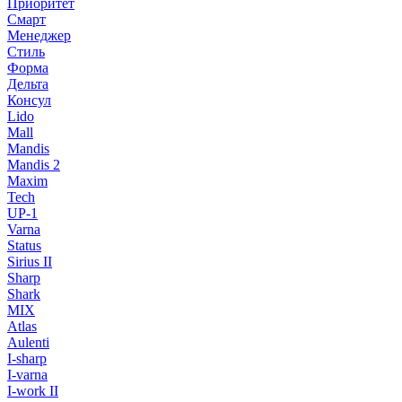
Приоритет
Смарт
Менеджер
Стиль
Форма
Дельта
Консул
Lido
Mall
Mandis
Mandis 2
Maxim
Tech
UP-1
Varna
Status
Sirius II
Sharp
Shark
MIX
Atlas
Aulenti
I-sharp
I-varna
I-work II