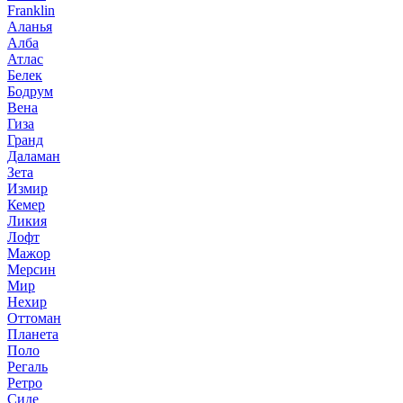
Franklin
Аланья
Алба
Атлас
Белек
Бодрум
Вена
Гиза
Гранд
Даламан
Зета
Измир
Кемер
Ликия
Лофт
Мажор
Мерсин
Мир
Нехир
Оттоман
Планета
Поло
Регаль
Ретро
Сиде