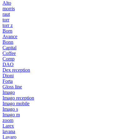
Alto
morris
raut
torr
torr z
Born
Avance
Bonn
Capital
Coffee
Comp
DAO
Dex reception
Dioni
Forta
Gloss line
Imago
Imago reception
Imago mobile
Imago s
Imago m
zoom
Larex
lavana
Lavaro