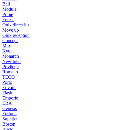
Bell
Module
Prime
Forest
Onix direct lux
Move up
Onix reception
Concept
Mux
Kyu
Monarch
New Inter
Privilege
Romano
TECO+
Porto
Edvard
Flash
Emporio
ERA
Genesis
Fortuna
Superjet
Boston
Bristol