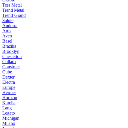
Tess Metal
Trend Metal
Trend-Grand
Salute
Andorra
Artis
Aveo
Basel
Brazilia
Brooklyn
Chesterton
Collaro
Construct
Cube
Dexter
Electra
Europe
Hermes
Horizon
Karelia
Lang
Legato
Michigan
Milano