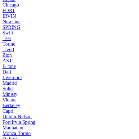
Chicago
FORT
IRVIN
New line
SPRING
Swift
Tess
Torino
Trend
Zion
ASTI
B-tone
Dali
Liverpool
Madrid
Solid
Ministy
Vienna
Berkeley
Capri
Dublin-Nelson
Fort Irvin Spring
Manhattan
Monza-Torino
Oxford