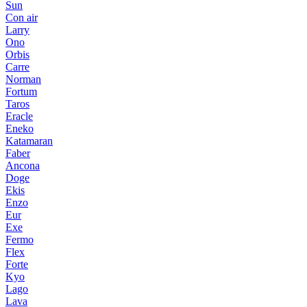
Sun
Con air
Larry
Ono
Orbis
Carre
Norman
Fortum
Taros
Eracle
Eneko
Katamaran
Faber
Ancona
Doge
Ekis
Enzo
Eur
Exe
Fermo
Flex
Forte
Kyo
Lago
Lava