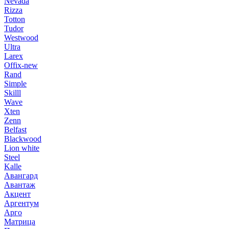
Nevada
Rizza
Totton
Tudor
Westwood
Ultra
Larex
Offix-new
Rand
Simple
Skilll
Wave
Xten
Zenn
Belfast
Blackwood
Lion white
Steel
Kalle
Авангард
Авантаж
Акцент
Аргентум
Арго
Матрица