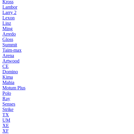
Kross
Lambor
Larry 2
Lexon
Linz
Ming
Arredo
Gloss
Summit
Taim-max
Arena
Artwood
CE
Domino
Kima
Mahia
Motum Plus
Polo
Ray
Senses
Strike
TX
UM
XE
XF