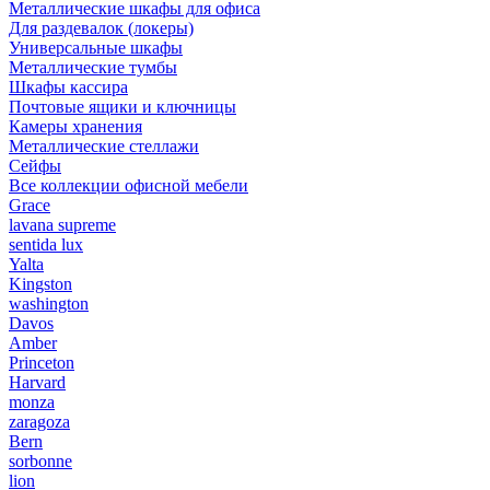
Металлические шкафы для офиса
Для раздевалок (локеры)
Универсальные шкафы
Металлические тумбы
Шкафы кассира
Почтовые ящики и ключницы
Камеры хранения
Металлические стеллажи
Сейфы
Все коллекции офисной мебели
Grace
lavana supreme
sentida lux
Yalta
Kingston
washington
Davos
Amber
Princeton
Harvard
monza
zaragoza
Bern
sorbonne
lion