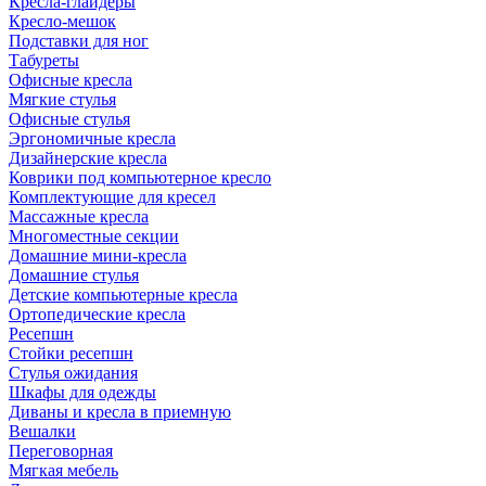
Кресла-глайдеры
Кресло-мешок
Подставки для ног
Табуреты
Офисные кресла
Мягкие стулья
Офисные стулья
Эргономичные кресла
Дизайнерские кресла
Коврики под компьютерное кресло
Комплектующие для кресел
Массажные кресла
Многоместные секции
Домашние мини-кресла
Домашние стулья
Детские компьютерные кресла
Ортопедические кресла
Ресепшн
Стойки ресепшн
Стулья ожидания
Шкафы для одежды
Диваны и кресла в приемную
Вешалки
Переговорная
Мягкая мебель