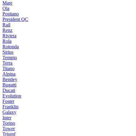
Mare
Ola
Positano
President QC
Rail
Renz
Riviera
Rola
Rotonda
Sirius
Tempio
Terra
Titano
Alpina
Bentley
Bugatti
Ducati
Evolution
Foster
Franklin
Galaxy
Inter
Torino
Tower
Triumf