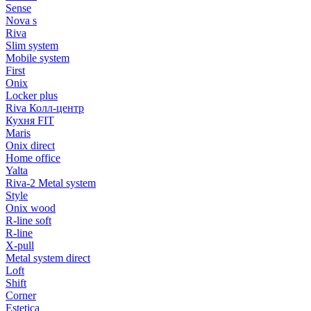
Sense
Nova s
Riva
Slim system
Mobile system
First
Onix
Locker plus
Riva Колл-центр
Кухня FIT
Maris
Onix direct
Home office
Yalta
Riva-2 Metal system
Style
Onix wood
R-line soft
R-line
X-pull
Metal system direct
Loft
Shift
Corner
Estetica