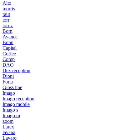
Alto
morris
raut
torr
torr z
Born
Avance
Bonn
Capital
Coffee
Comp
DAO
Dex reception
Dioni
Forta
Gloss line
Imago
Imago reception
Imago mobile
Imago s
Imago m
zoom
Larex
lavana
Lavaro