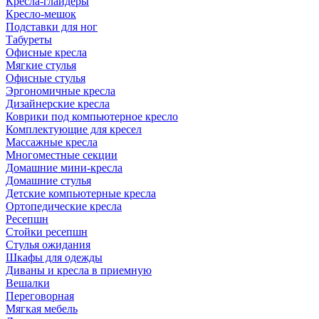
Кресла-глайдеры
Кресло-мешок
Подставки для ног
Табуреты
Офисные кресла
Мягкие стулья
Офисные стулья
Эргономичные кресла
Дизайнерские кресла
Коврики под компьютерное кресло
Комплектующие для кресел
Массажные кресла
Многоместные секции
Домашние мини-кресла
Домашние стулья
Детские компьютерные кресла
Ортопедические кресла
Ресепшн
Стойки ресепшн
Стулья ожидания
Шкафы для одежды
Диваны и кресла в приемную
Вешалки
Переговорная
Мягкая мебель