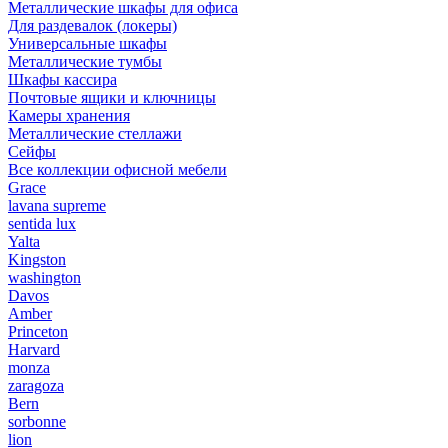
Металлические шкафы для офиса
Для раздевалок (локеры)
Универсальные шкафы
Металлические тумбы
Шкафы кассира
Почтовые ящики и ключницы
Камеры хранения
Металлические стеллажи
Сейфы
Все коллекции офисной мебели
Grace
lavana supreme
sentida lux
Yalta
Kingston
washington
Davos
Amber
Princeton
Harvard
monza
zaragoza
Bern
sorbonne
lion