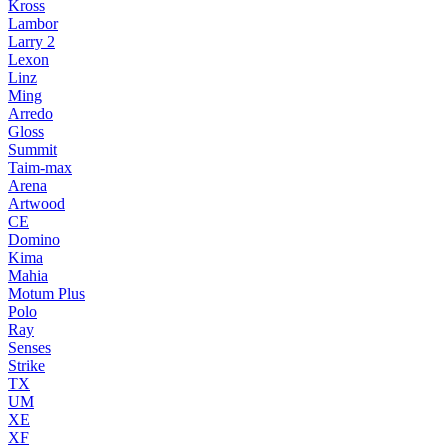
Kross
Lambor
Larry 2
Lexon
Linz
Ming
Arredo
Gloss
Summit
Taim-max
Arena
Artwood
CE
Domino
Kima
Mahia
Motum Plus
Polo
Ray
Senses
Strike
TX
UM
XE
XF