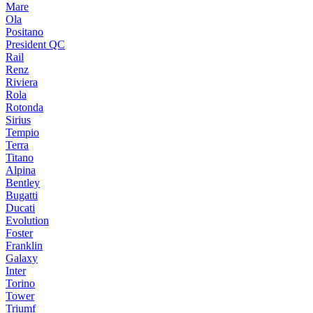
Mare
Ola
Positano
President QC
Rail
Renz
Riviera
Rola
Rotonda
Sirius
Tempio
Terra
Titano
Alpina
Bentley
Bugatti
Ducati
Evolution
Foster
Franklin
Galaxy
Inter
Torino
Tower
Triumf