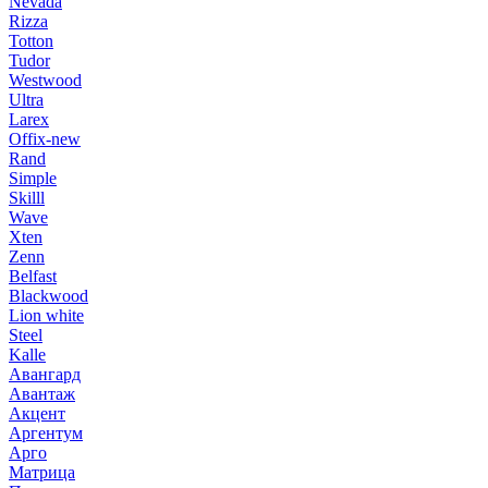
Nevada
Rizza
Totton
Tudor
Westwood
Ultra
Larex
Offix-new
Rand
Simple
Skilll
Wave
Xten
Zenn
Belfast
Blackwood
Lion white
Steel
Kalle
Авангард
Авантаж
Акцент
Аргентум
Арго
Матрица