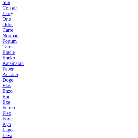
Sun
Con air
Larry
Ono
Orbis
Carre
Norman
Fortum
Taros
Eracle
Eneko
Katamaran
Faber
Ancona
Doge
Ekis
Enzo
Eur
Exe
Fermo
Flex
Forte
Kyo
Lago
Lava