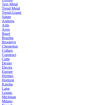
Tess Metal
Trend Metal
Trend-Grand
Salute
Andorra
Artis
Aveo
Basel
Brazilia
Brooklyn
Chesterton
Collaro
Construct
Cube
Dexter
Electra
Europe
Hermes
Horizon
Karelia
Lang
Legato
Michigan
Milano