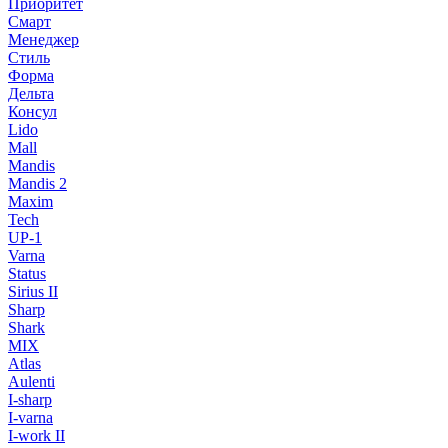
Приоритет
Смарт
Менеджер
Стиль
Форма
Дельта
Консул
Lido
Mall
Mandis
Mandis 2
Maxim
Tech
UP-1
Varna
Status
Sirius II
Sharp
Shark
MIX
Atlas
Aulenti
I-sharp
I-varna
I-work II