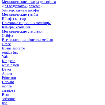
Металлические шкафы для офиса
Для раздевалок (локеры)
Универсальные шкафы
Металлические тумбы
Шкафы кассира
Почтовые ящики и ключницы
Камеры хранения
Металлические стеллажи
Сейфы
Все коллекции офисной мебели
Grace
lavana supreme
sentida lux
Yalta
Kingston
washington
Davos
Amber
Princeton
Harvard
monza
zaragoza
Bern
sorbonne
lion