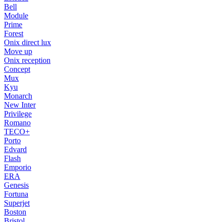
Bell
Module
Prime
Forest
Onix direct lux
Move up
Onix reception
Concept
Mux
Kyu
Monarch
New Inter
Privilege
Romano
TECO+
Porto
Edvard
Flash
Emporio
ERA
Genesis
Fortuna
Superjet
Boston
Bristol