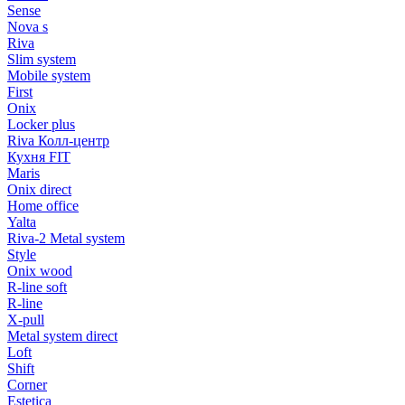
Sense
Nova s
Riva
Slim system
Mobile system
First
Onix
Locker plus
Riva Колл-центр
Кухня FIT
Maris
Onix direct
Home office
Yalta
Riva-2 Metal system
Style
Onix wood
R-line soft
R-line
X-pull
Metal system direct
Loft
Shift
Corner
Estetica