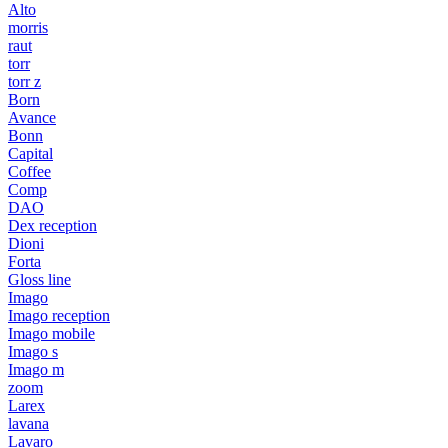
Alto
morris
raut
torr
torr z
Born
Avance
Bonn
Capital
Coffee
Comp
DAO
Dex reception
Dioni
Forta
Gloss line
Imago
Imago reception
Imago mobile
Imago s
Imago m
zoom
Larex
lavana
Lavaro