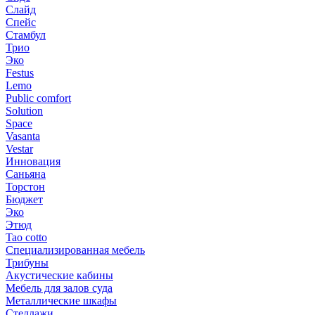
Слайд
Спейс
Стамбул
Трио
Эко
Festus
Lemo
Public comfort
Solution
Space
Vasanta
Vestar
Инновация
Саньяна
Торстон
Бюджет
Эко
Этюд
Tao cotto
Специализированная мебель
Трибуны
Акустические кабины
Мебель для залов суда
Металлические шкафы
Стеллажи