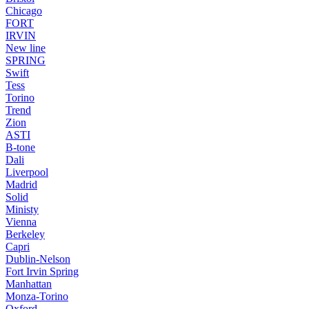
Chicago
FORT
IRVIN
New line
SPRING
Swift
Tess
Torino
Trend
Zion
ASTI
B-tone
Dali
Liverpool
Madrid
Solid
Ministy
Vienna
Berkeley
Capri
Dublin-Nelson
Fort Irvin Spring
Manhattan
Monza-Torino
Oxford