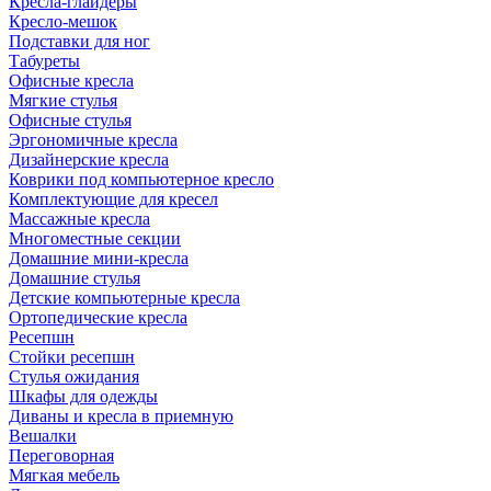
Кресла-глайдеры
Кресло-мешок
Подставки для ног
Табуреты
Офисные кресла
Мягкие стулья
Офисные стулья
Эргономичные кресла
Дизайнерские кресла
Коврики под компьютерное кресло
Комплектующие для кресел
Массажные кресла
Многоместные секции
Домашние мини-кресла
Домашние стулья
Детские компьютерные кресла
Ортопедические кресла
Ресепшн
Стойки ресепшн
Стулья ожидания
Шкафы для одежды
Диваны и кресла в приемную
Вешалки
Переговорная
Мягкая мебель