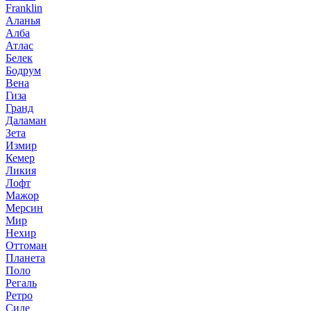
Franklin
Аланья
Алба
Атлас
Белек
Бодрум
Вена
Гиза
Гранд
Даламан
Зета
Измир
Кемер
Ликия
Лофт
Мажор
Мерсин
Мир
Нехир
Оттоман
Планета
Поло
Регаль
Ретро
Сиде