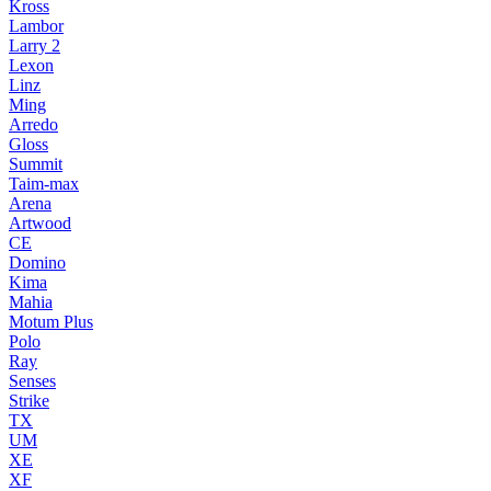
Kross
Lambor
Larry 2
Lexon
Linz
Ming
Arredo
Gloss
Summit
Taim-max
Arena
Artwood
CE
Domino
Kima
Mahia
Motum Plus
Polo
Ray
Senses
Strike
TX
UM
XE
XF