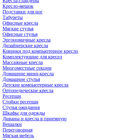
Кресла-глайдеры
Кресло-мешок
Подставки для ног
Табуреты
Офисные кресла
Мягкие стулья
Офисные стулья
Эргономичные кресла
Дизайнерские кресла
Коврики под компьютерное кресло
Комплектующие для кресел
Массажные кресла
Многоместные секции
Домашние мини-кресла
Домашние стулья
Детские компьютерные кресла
Ортопедические кресла
Ресепшн
Стойки ресепшн
Стулья ожидания
Шкафы для одежды
Диваны и кресла в приемную
Вешалки
Переговорная
Мягкая мебель