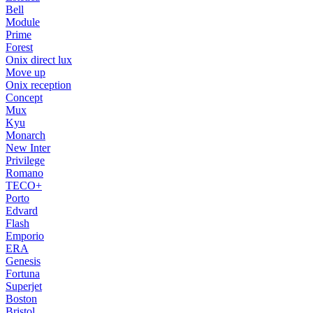
Bell
Module
Prime
Forest
Onix direct lux
Move up
Onix reception
Concept
Mux
Kyu
Monarch
New Inter
Privilege
Romano
TECO+
Porto
Edvard
Flash
Emporio
ERA
Genesis
Fortuna
Superjet
Boston
Bristol