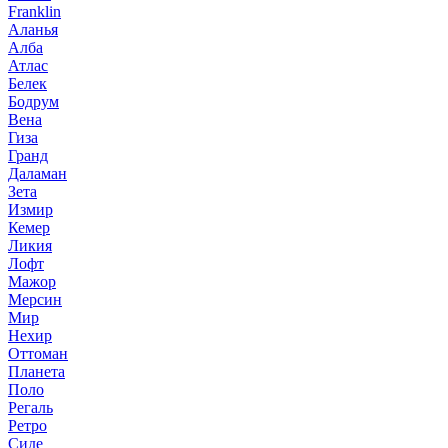
Franklin
Аланья
Алба
Атлас
Белек
Бодрум
Вена
Гиза
Гранд
Даламан
Зета
Измир
Кемер
Ликия
Лофт
Мажор
Мерсин
Мир
Нехир
Оттоман
Планета
Поло
Регаль
Ретро
Сиде