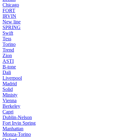
Chicago
FORT
IRVIN
New line
SPRING
Swift
Tess
Torino
Trend
Zion
ASTI
B-tone
Dali
Liverpool
Madrid
Solid
Ministy
Vienna
Berkeley
Capri
Dublin-Nelson
Fort Irvin Spring
Manhattan
Monza-Torino
Oxford