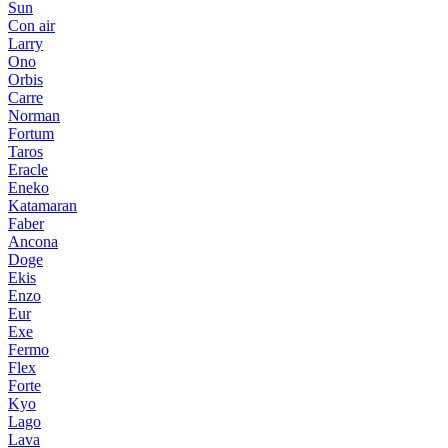
Sun
Con air
Larry
Ono
Orbis
Carre
Norman
Fortum
Taros
Eracle
Eneko
Katamaran
Faber
Ancona
Doge
Ekis
Enzo
Eur
Exe
Fermo
Flex
Forte
Kyo
Lago
Lava