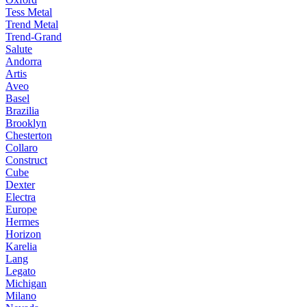
Tess Metal
Trend Metal
Trend-Grand
Salute
Andorra
Artis
Aveo
Basel
Brazilia
Brooklyn
Chesterton
Collaro
Construct
Cube
Dexter
Electra
Europe
Hermes
Horizon
Karelia
Lang
Legato
Michigan
Milano