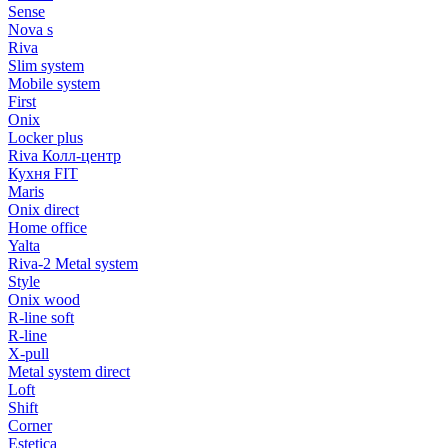
Sense
Nova s
Riva
Slim system
Mobile system
First
Onix
Locker plus
Riva Колл-центр
Кухня FIT
Maris
Onix direct
Home office
Yalta
Riva-2 Metal system
Style
Onix wood
R-line soft
R-line
X-pull
Metal system direct
Loft
Shift
Corner
Estetica