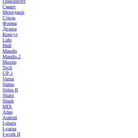
Приоритет
Смарт
Менеджер
Стиль
Форма
Дельта
Консул
Lido
Mall
Mandis
Mandis 2
Maxim
Tech
UP-1
Varna
Status
Sirius II
Sharp
Shark
MIX
Atlas
Aulenti
I-sharp
I-varna
I-work II