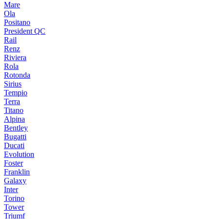
Mare
Ola
Positano
President QC
Rail
Renz
Riviera
Rola
Rotonda
Sirius
Tempio
Terra
Titano
Alpina
Bentley
Bugatti
Ducati
Evolution
Foster
Franklin
Galaxy
Inter
Torino
Tower
Triumf