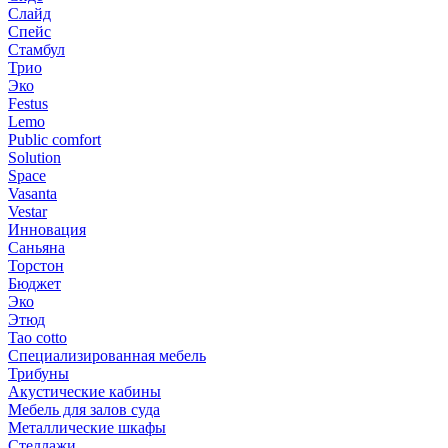
Слайд
Спейс
Стамбул
Трио
Эко
Festus
Lemo
Public comfort
Solution
Space
Vasanta
Vestar
Инновация
Саньяна
Торстон
Бюджет
Эко
Этюд
Tao cotto
Специализированная мебель
Трибуны
Акустические кабины
Мебель для залов суда
Металлические шкафы
Стеллажи