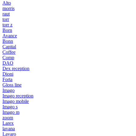
Alto
morris
raut
torr
torr z
Born
Avance
Bonn
Capital
Coffee
Comp
DAO
Dex reception
Dioni
Forta
Gloss line
Imago
Imago reception
Imago mobile
Imago s
Imago m
zoom
Larex
lavana
Lavaro