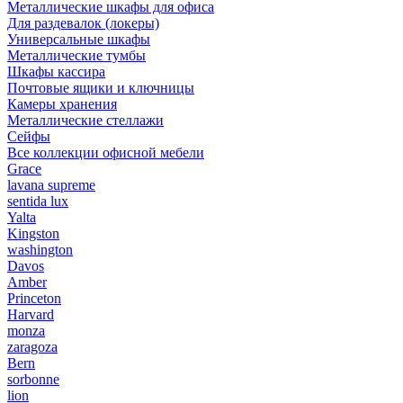
Металлические шкафы для офиса
Для раздевалок (локеры)
Универсальные шкафы
Металлические тумбы
Шкафы кассира
Почтовые ящики и ключницы
Камеры хранения
Металлические стеллажи
Сейфы
Все коллекции офисной мебели
Grace
lavana supreme
sentida lux
Yalta
Kingston
washington
Davos
Amber
Princeton
Harvard
monza
zaragoza
Bern
sorbonne
lion