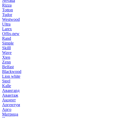
Nevada
Rizza
Totton
Tudor
Westwood
Ultra
Larex
Offix-new
Rand
Simple
Skilll
Wave
Xten
Zenn
Belfast
Blackwood
Lion white
Steel
Kalle
Авангард
Авантаж
Акцент
Аргентум
Арго
Матрица