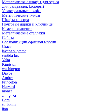
Металлические шкафы для офиса
Для раздевалок (локеры)
Универсальные шкафы
Металлические тумбы
Шкафы кассира
Почтовые ящики и ключницы
Камеры хранения
Металлические стеллажи
Сейфы
Все коллекции офисной мебели
Grace
lavana supreme
sentida lux
Yalta
Kingston
washington
Davos
Amber
Princeton
Harvard
monza
zaragoza
Bern
sorbonne
lion