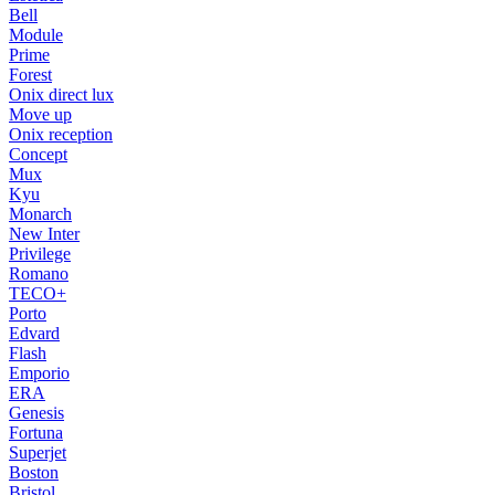
Bell
Module
Prime
Forest
Onix direct lux
Move up
Onix reception
Concept
Mux
Kyu
Monarch
New Inter
Privilege
Romano
TECO+
Porto
Edvard
Flash
Emporio
ERA
Genesis
Fortuna
Superjet
Boston
Bristol