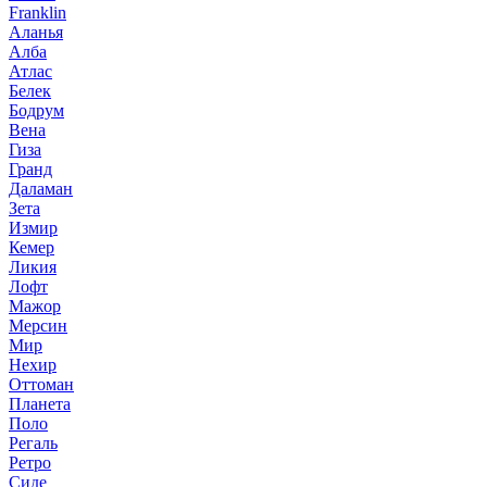
Franklin
Аланья
Алба
Атлас
Белек
Бодрум
Вена
Гиза
Гранд
Даламан
Зета
Измир
Кемер
Ликия
Лофт
Мажор
Мерсин
Мир
Нехир
Оттоман
Планета
Поло
Регаль
Ретро
Сиде