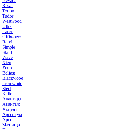
Nevada
Rizza
Totton
Tudor
Westwood
Ultra
Larex
Offix-new
Rand
Simple
Skilll
Wave
Xten
Zenn
Belfast
Blackwood
Lion white
Steel
Kalle
Авангард
Авантаж
Акцент
Аргентум
Арго
Матрица