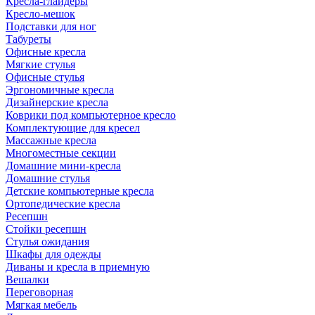
Кресла-глайдеры
Кресло-мешок
Подставки для ног
Табуреты
Офисные кресла
Мягкие стулья
Офисные стулья
Эргономичные кресла
Дизайнерские кресла
Коврики под компьютерное кресло
Комплектующие для кресел
Массажные кресла
Многоместные секции
Домашние мини-кресла
Домашние стулья
Детские компьютерные кресла
Ортопедические кресла
Ресепшн
Стойки ресепшн
Стулья ожидания
Шкафы для одежды
Диваны и кресла в приемную
Вешалки
Переговорная
Мягкая мебель