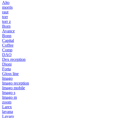
Alto
morris
raut
torr
torr z
Born
Avance
Bonn
Capital
Coffee
Comp
DAO
Dex reception
Dioni
Forta
Gloss line
Imago
Imago reception
Imago mobile
Imago s
Imago m
zoom
Larex
lavana
Lavaro