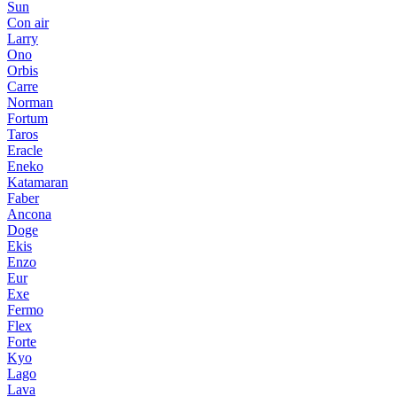
Sun
Con air
Larry
Ono
Orbis
Carre
Norman
Fortum
Taros
Eracle
Eneko
Katamaran
Faber
Ancona
Doge
Ekis
Enzo
Eur
Exe
Fermo
Flex
Forte
Kyo
Lago
Lava