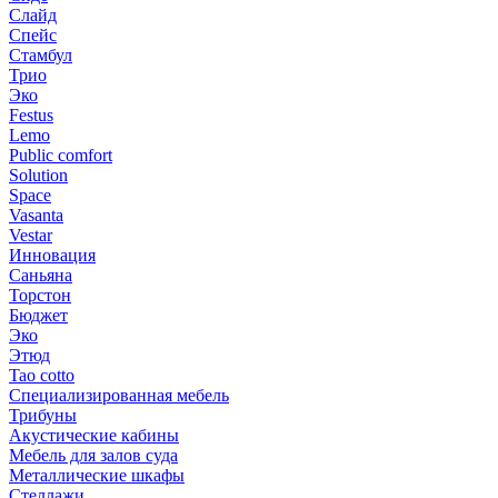
Слайд
Спейс
Стамбул
Трио
Эко
Festus
Lemo
Public comfort
Solution
Space
Vasanta
Vestar
Инновация
Саньяна
Торстон
Бюджет
Эко
Этюд
Tao cotto
Специализированная мебель
Трибуны
Акустические кабины
Мебель для залов суда
Металлические шкафы
Стеллажи