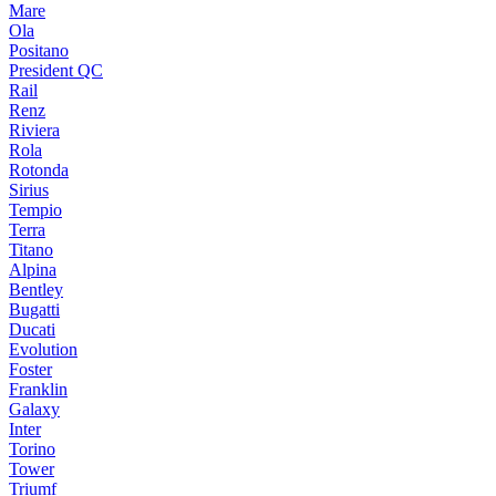
Mare
Ola
Positano
President QC
Rail
Renz
Riviera
Rola
Rotonda
Sirius
Tempio
Terra
Titano
Alpina
Bentley
Bugatti
Ducati
Evolution
Foster
Franklin
Galaxy
Inter
Torino
Tower
Triumf