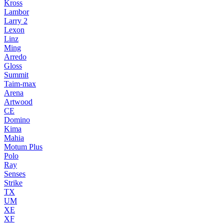
Kross
Lambor
Larry 2
Lexon
Linz
Ming
Arredo
Gloss
Summit
Taim-max
Arena
Artwood
CE
Domino
Kima
Mahia
Motum Plus
Polo
Ray
Senses
Strike
TX
UM
XE
XF