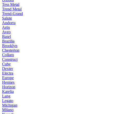
Tess Metal
Trend Metal
Trend-Grand
Salute
Andorra
Artis
Aveo
Basel
Brazilia
Brooklyn
Chesterton
Collaro
Construct
Cube
Dexter
Electra
Europe
Hermes
Horizon
Karelia
Lang
Legato
Michigan
Milano