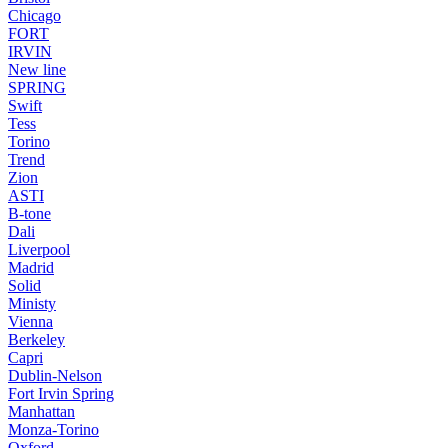
Chicago
FORT
IRVIN
New line
SPRING
Swift
Tess
Torino
Trend
Zion
ASTI
B-tone
Dali
Liverpool
Madrid
Solid
Ministy
Vienna
Berkeley
Capri
Dublin-Nelson
Fort Irvin Spring
Manhattan
Monza-Torino
Oxford