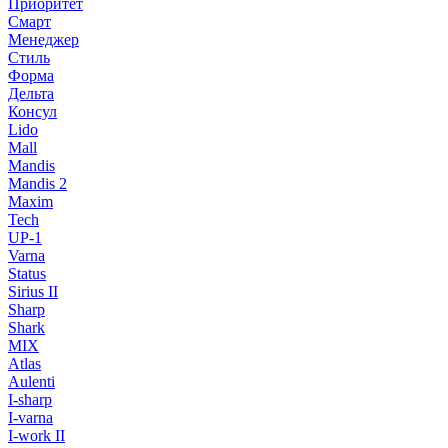
Приоритет
Смарт
Менеджер
Стиль
Форма
Дельта
Консул
Lido
Mall
Mandis
Mandis 2
Maxim
Tech
UP-1
Varna
Status
Sirius II
Sharp
Shark
MIX
Atlas
Aulenti
I-sharp
I-varna
I-work II