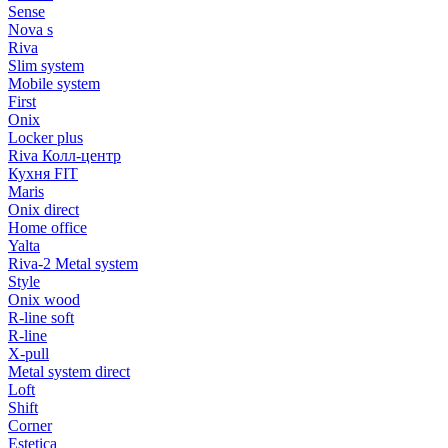
Sense
Nova s
Riva
Slim system
Mobile system
First
Onix
Locker plus
Riva Колл-центр
Кухня FIT
Maris
Onix direct
Home office
Yalta
Riva-2 Metal system
Style
Onix wood
R-line soft
R-line
X-pull
Metal system direct
Loft
Shift
Corner
Estetica