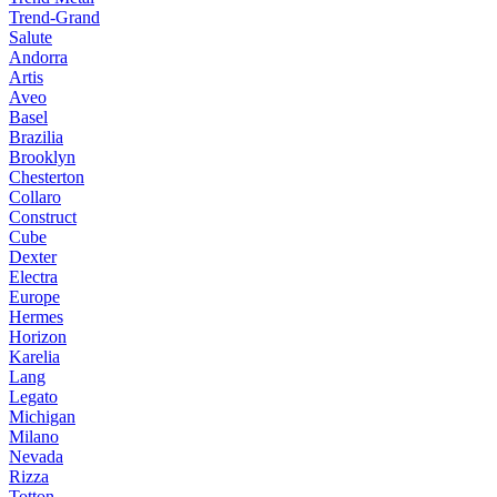
Trend-Grand
Salute
Andorra
Artis
Aveo
Basel
Brazilia
Brooklyn
Chesterton
Collaro
Construct
Cube
Dexter
Electra
Europe
Hermes
Horizon
Karelia
Lang
Legato
Michigan
Milano
Nevada
Rizza
Totton