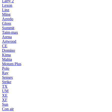
Larry 2
Lexon
Linz
Ming
Arredo
Gloss
Summit
Taim-max
Arena
Artwood
CE
Domino
Kima
Mahia
Motum Plus
Polo
Ray
Senses
Strike
TX
UM
XE
XF
Sun
Con air