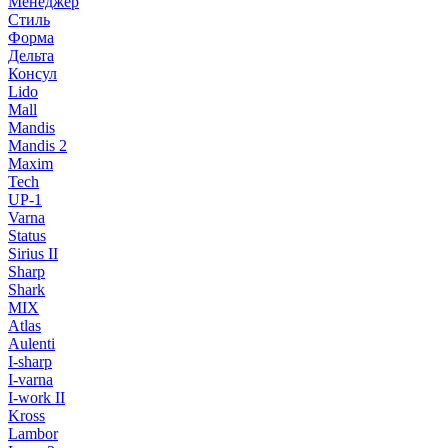
Менеджер
Стиль
Форма
Дельта
Консул
Lido
Mall
Mandis
Mandis 2
Maxim
Tech
UP-1
Varna
Status
Sirius II
Sharp
Shark
MIX
Atlas
Aulenti
I-sharp
I-varna
I-work II
Kross
Lambor