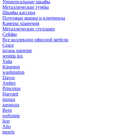
Универсальные шкафы
Металлические тумбы
Шкафы кассира
Почтовые ящики и ключницы
Камеры хранения
Металлические стеллажи
Сейфы
Все коллекции офисной мебели
Grace
lavana supreme
sentida lux
Yalta
Kingston
washington
Davos
Amber
Princeton
Harvard
monza
zaragoza
Bern
sorbonne
lion
Alto
morris