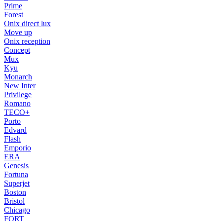
Prime
Forest
Onix direct lux
Move up
Onix reception
Concept
Mux
Kyu
Monarch
New Inter
Privilege
Romano
TECO+
Porto
Edvard
Flash
Emporio
ERA
Genesis
Fortuna
Superjet
Boston
Bristol
Chicago
FORT