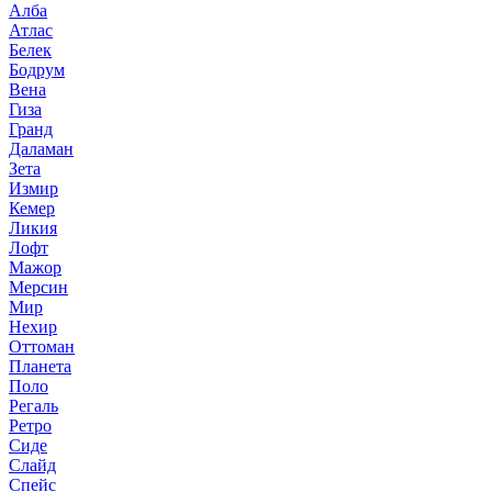
Алба
Атлас
Белек
Бодрум
Вена
Гиза
Гранд
Даламан
Зета
Измир
Кемер
Ликия
Лофт
Мажор
Мерсин
Мир
Нехир
Оттоман
Планета
Поло
Регаль
Ретро
Сиде
Слайд
Спейс