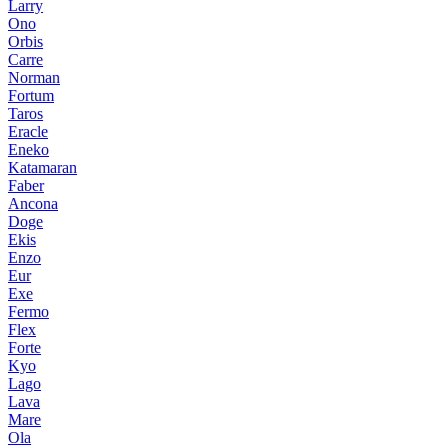
Larry
Ono
Orbis
Carre
Norman
Fortum
Taros
Eracle
Eneko
Katamaran
Faber
Ancona
Doge
Ekis
Enzo
Eur
Exe
Fermo
Flex
Forte
Kyo
Lago
Lava
Mare
Ola