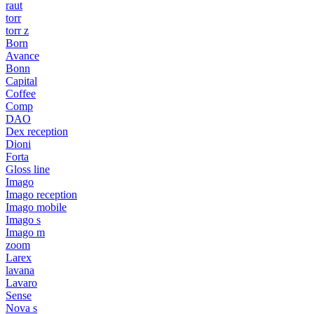
raut
torr
torr z
Born
Avance
Bonn
Capital
Coffee
Comp
DAO
Dex reception
Dioni
Forta
Gloss line
Imago
Imago reception
Imago mobile
Imago s
Imago m
zoom
Larex
lavana
Lavaro
Sense
Nova s