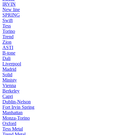
IRVIN
New line
SPRING
Swift
Tess
Torino
Trend
Zion
ASTI
B-tone
Dali
Liverpool
Madrid
Solid
Ministy
Vienna
Berkeley
Capri
Dublin-Nelson
Fort Irvin Spring
Manhattan
Monza-Torino
Oxford
Tess Metal
Trend Metal