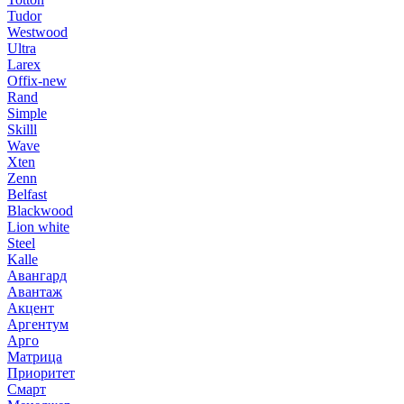
Tudor
Westwood
Ultra
Larex
Offix-new
Rand
Simple
Skilll
Wave
Xten
Zenn
Belfast
Blackwood
Lion white
Steel
Kalle
Авангард
Авантаж
Акцент
Аргентум
Арго
Матрица
Приоритет
Смарт