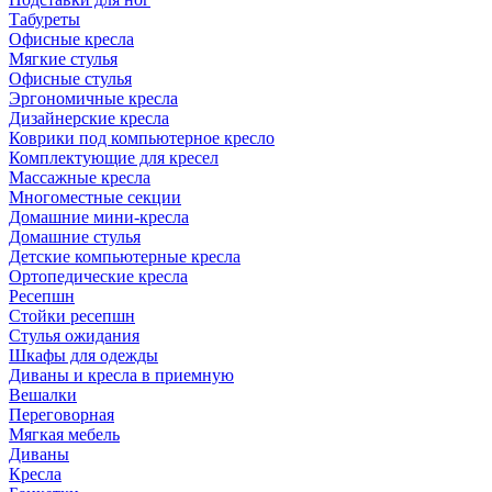
Табуреты
Офисные кресла
Мягкие стулья
Офисные стулья
Эргономичные кресла
Дизайнерские кресла
Коврики под компьютерное кресло
Комплектующие для кресел
Массажные кресла
Многоместные секции
Домашние мини-кресла
Домашние стулья
Детские компьютерные кресла
Ортопедические кресла
Ресепшн
Стойки ресепшн
Стулья ожидания
Шкафы для одежды
Диваны и кресла в приемную
Вешалки
Переговорная
Мягкая мебель
Диваны
Кресла