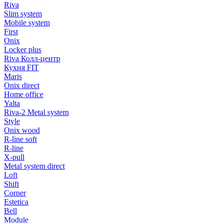
Riva
Slim system
Mobile system
First
Onix
Locker plus
Riva Колл-центр
Кухня FIT
Maris
Onix direct
Home office
Yalta
Riva-2 Metal system
Style
Onix wood
R-line soft
R-line
X-pull
Metal system direct
Loft
Shift
Corner
Estetica
Bell
Module