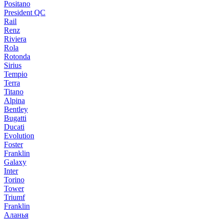
Positano
President QC
Rail
Renz
Riviera
Rola
Rotonda
Sirius
Tempio
Terra
Titano
Alpina
Bentley
Bugatti
Ducati
Evolution
Foster
Franklin
Galaxy
Inter
Torino
Tower
Triumf
Franklin
Аланья