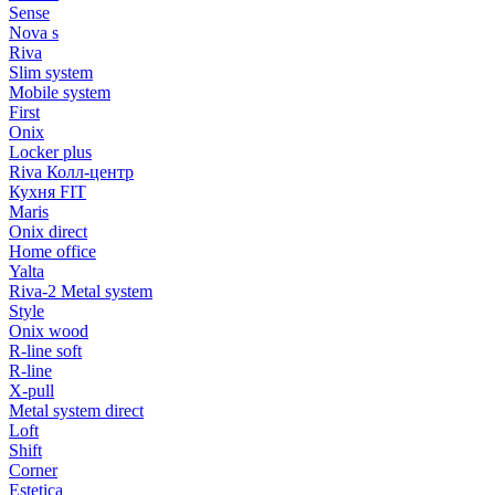
Sense
Nova s
Riva
Slim system
Mobile system
First
Onix
Locker plus
Riva Колл-центр
Кухня FIT
Maris
Onix direct
Home office
Yalta
Riva-2 Metal system
Style
Onix wood
R-line soft
R-line
X-pull
Metal system direct
Loft
Shift
Corner
Estetica