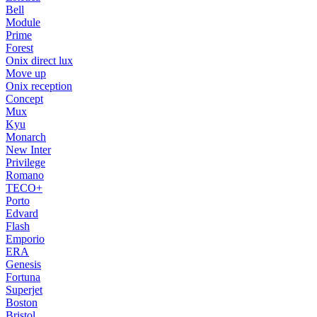
Bell
Module
Prime
Forest
Onix direct lux
Move up
Onix reception
Concept
Mux
Kyu
Monarch
New Inter
Privilege
Romano
TECO+
Porto
Edvard
Flash
Emporio
ERA
Genesis
Fortuna
Superjet
Boston
Bristol