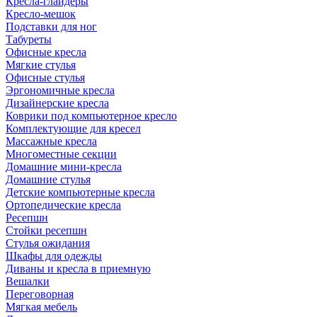
Кресла-глайдеры
Кресло-мешок
Подставки для ног
Табуреты
Офисные кресла
Мягкие стулья
Офисные стулья
Эргономичные кресла
Дизайнерские кресла
Коврики под компьютерное кресло
Комплектующие для кресел
Массажные кресла
Многоместные секции
Домашние мини-кресла
Домашние стулья
Детские компьютерные кресла
Ортопедические кресла
Ресепшн
Стойки ресепшн
Стулья ожидания
Шкафы для одежды
Диваны и кресла в приемную
Вешалки
Переговорная
Мягкая мебель