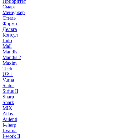
Приоритет
Смарт
Менеджер
Стиль
Форма
Дельта
Консул
Lido
Mall
Mandis
Mandis 2
Maxim
Tech
UP-1
Varna
Status
Sirius II
Sharp
Shark
MIX
Atlas
Aulenti
I-sharp
I-varna
I-work II