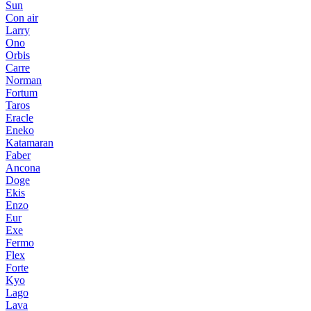
Sun
Con air
Larry
Ono
Orbis
Carre
Norman
Fortum
Taros
Eracle
Eneko
Katamaran
Faber
Ancona
Doge
Ekis
Enzo
Eur
Exe
Fermo
Flex
Forte
Kyo
Lago
Lava