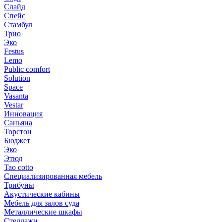
Слайд
Спейс
Стамбул
Трио
Эко
Festus
Lemo
Public comfort
Solution
Space
Vasanta
Vestar
Инновация
Саньяна
Торстон
Бюджет
Эко
Этюд
Tao cotto
Специализированная мебель
Трибуны
Акустические кабины
Мебель для залов суда
Металлические шкафы
Стеллажи