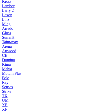
Kross
Lambor
Larry 2
Lexon
Linz
Ming
Arredo
Gloss
Summit
Taim-max
Arena
Artwood
CE
Domino
Kima
Mahia
Motum Plus
Polo
Ray
Senses
Strike
TX
UM
XE
XF