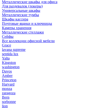
Металлические шкафы для офиса
Для раздевалок (локеры)
Универсальные шкафы
Металлические тумбы
Шкафы кассира
Почтовые ящики и ключницы
Камеры хранения
Металлические стеллажи
Сейфы
Все коллекции офисной мебели
Grace
lavana supreme
sentida lux
Yalta
Kingston
washington
Davos
Amber
Princeton
Harvard
monza
zaragoza
Bern
sorbonne
lion