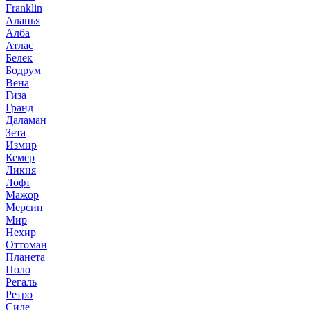
Franklin
Аланья
Алба
Атлас
Белек
Бодрум
Вена
Гиза
Гранд
Даламан
Зета
Измир
Кемер
Ликия
Лофт
Мажор
Мерсин
Мир
Нехир
Оттоман
Планета
Поло
Регаль
Ретро
Сиде