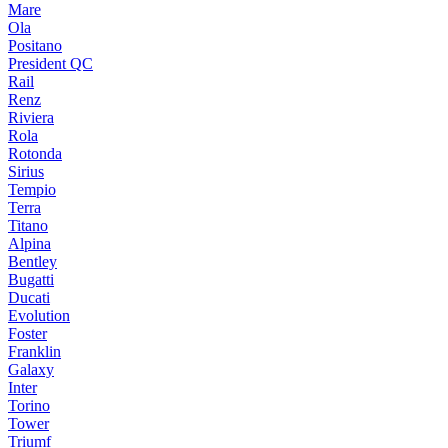
Mare
Ola
Positano
President QC
Rail
Renz
Riviera
Rola
Rotonda
Sirius
Tempio
Terra
Titano
Alpina
Bentley
Bugatti
Ducati
Evolution
Foster
Franklin
Galaxy
Inter
Torino
Tower
Triumf