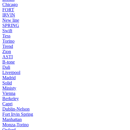
Chicago
FORT
IRVIN
New line
SPRING
Swift
Tess
Torino
Trend
Zion
ASTI
B-tone
Dali
Liverpool
Madrid
Solid
Ministy
Vienna
Berkeley
Capri
Dublin-Nelson
Fort Irvin Spring
Manhattan
Monza-Torino
Oxford