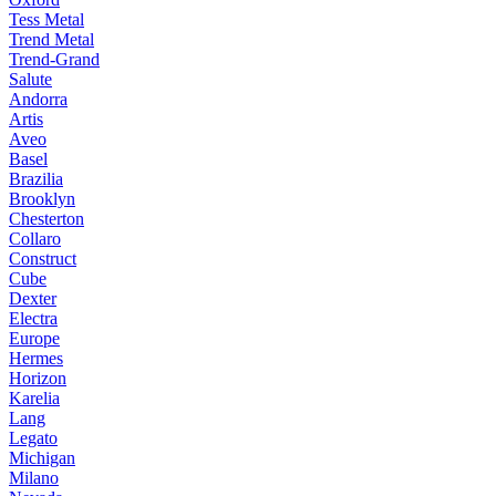
Tess Metal
Trend Metal
Trend-Grand
Salute
Andorra
Artis
Aveo
Basel
Brazilia
Brooklyn
Chesterton
Collaro
Construct
Cube
Dexter
Electra
Europe
Hermes
Horizon
Karelia
Lang
Legato
Michigan
Milano