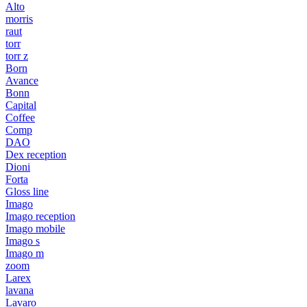
Alto
morris
raut
torr
torr z
Born
Avance
Bonn
Capital
Coffee
Comp
DAO
Dex reception
Dioni
Forta
Gloss line
Imago
Imago reception
Imago mobile
Imago s
Imago m
zoom
Larex
lavana
Lavaro