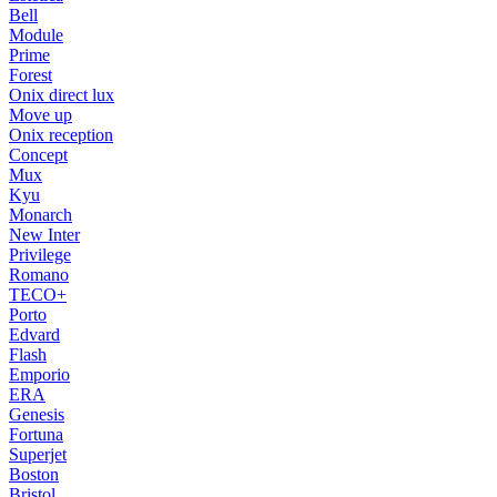
Bell
Module
Prime
Forest
Onix direct lux
Move up
Onix reception
Concept
Mux
Kyu
Monarch
New Inter
Privilege
Romano
TECO+
Porto
Edvard
Flash
Emporio
ERA
Genesis
Fortuna
Superjet
Boston
Bristol