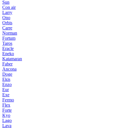
Sun
Con air
Larry
Ono
Orbis
Carre
Norman
Fortum
Taros
Eracle
Eneko
Katamaran
Faber
Ancona
Doge
Ekis
Enzo
Eur
Exe
Fermo
Flex
Forte
Kyo
Lago
Lava