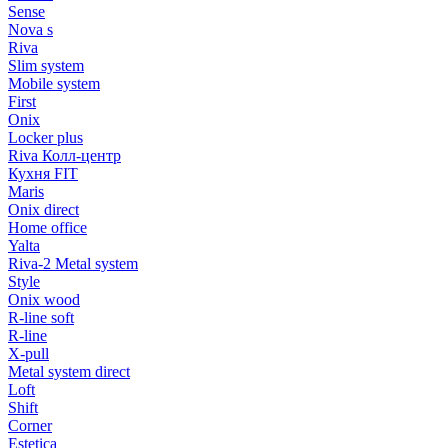
Sense
Nova s
Riva
Slim system
Mobile system
First
Onix
Locker plus
Riva Колл-центр
Кухня FIT
Maris
Onix direct
Home office
Yalta
Riva-2 Metal system
Style
Onix wood
R-line soft
R-line
X-pull
Metal system direct
Loft
Shift
Corner
Estetica