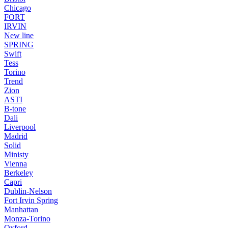
Chicago
FORT
IRVIN
New line
SPRING
Swift
Tess
Torino
Trend
Zion
ASTI
B-tone
Dali
Liverpool
Madrid
Solid
Ministy
Vienna
Berkeley
Capri
Dublin-Nelson
Fort Irvin Spring
Manhattan
Monza-Torino
Oxford