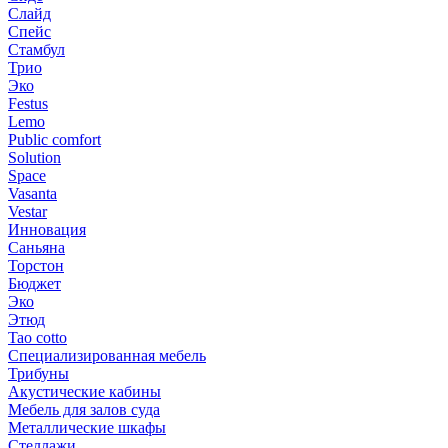
Слайд
Спейс
Стамбул
Трио
Эко
Festus
Lemo
Public comfort
Solution
Space
Vasanta
Vestar
Инновация
Саньяна
Торстон
Бюджет
Эко
Этюд
Tao cotto
Специализированная мебель
Трибуны
Акустические кабины
Мебель для залов суда
Металлические шкафы
Стеллажи