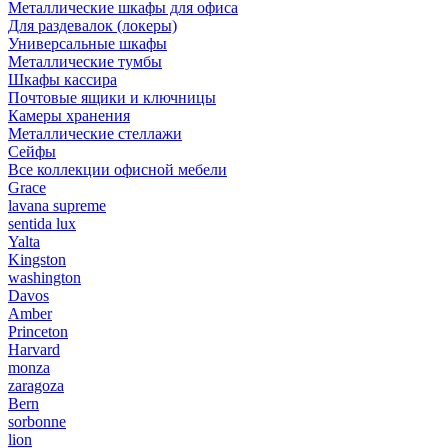
Металлические шкафы для офиса
Для раздевалок (локеры)
Универсальные шкафы
Металлические тумбы
Шкафы кассира
Почтовые ящики и ключницы
Камеры хранения
Металлические стеллажи
Сейфы
Все коллекции офисной мебели
Grace
lavana supreme
sentida lux
Yalta
Kingston
washington
Davos
Amber
Princeton
Harvard
monza
zaragoza
Bern
sorbonne
lion