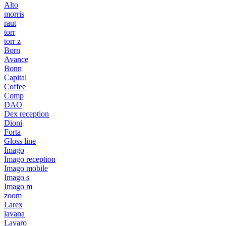
Alto
morris
raut
torr
torr z
Born
Avance
Bonn
Capital
Coffee
Comp
DAO
Dex reception
Dioni
Forta
Gloss line
Imago
Imago reception
Imago mobile
Imago s
Imago m
zoom
Larex
lavana
Lavaro