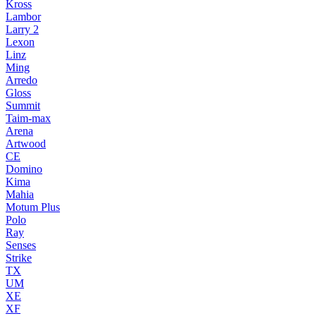
Kross
Lambor
Larry 2
Lexon
Linz
Ming
Arredo
Gloss
Summit
Taim-max
Arena
Artwood
CE
Domino
Kima
Mahia
Motum Plus
Polo
Ray
Senses
Strike
TX
UM
XE
XF