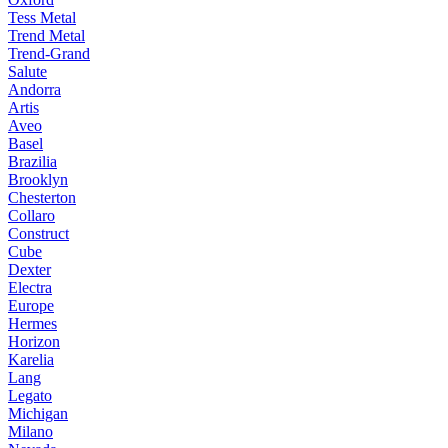
Tess Metal
Trend Metal
Trend-Grand
Salute
Andorra
Artis
Aveo
Basel
Brazilia
Brooklyn
Chesterton
Collaro
Construct
Cube
Dexter
Electra
Europe
Hermes
Horizon
Karelia
Lang
Legato
Michigan
Milano