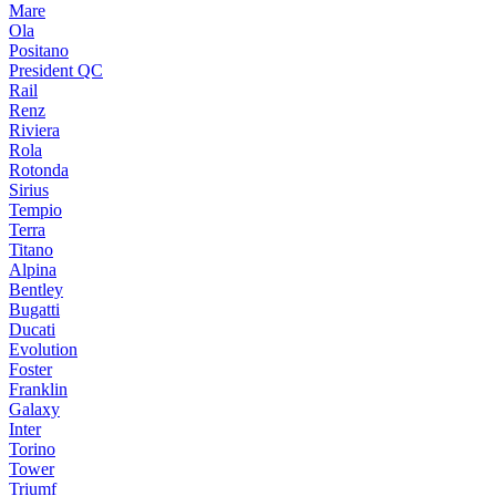
Mare
Ola
Positano
President QC
Rail
Renz
Riviera
Rola
Rotonda
Sirius
Tempio
Terra
Titano
Alpina
Bentley
Bugatti
Ducati
Evolution
Foster
Franklin
Galaxy
Inter
Torino
Tower
Triumf