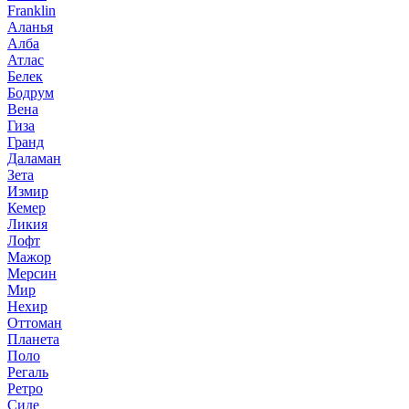
Franklin
Аланья
Алба
Атлас
Белек
Бодрум
Вена
Гиза
Гранд
Даламан
Зета
Измир
Кемер
Ликия
Лофт
Мажор
Мерсин
Мир
Нехир
Оттоман
Планета
Поло
Регаль
Ретро
Сиде