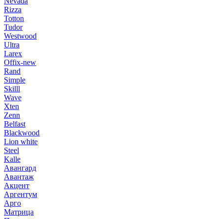
Nevada
Rizza
Totton
Tudor
Westwood
Ultra
Larex
Offix-new
Rand
Simple
Skilll
Wave
Xten
Zenn
Belfast
Blackwood
Lion white
Steel
Kalle
Авангард
Авантаж
Акцент
Аргентум
Арго
Матрица