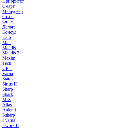
Приоритет
Смарт
Менеджер
Стиль
Форма
Дельта
Консул
Lido
Mall
Mandis
Mandis 2
Maxim
Tech
UP-1
Varna
Status
Sirius II
Sharp
Shark
MIX
Atlas
Aulenti
I-sharp
I-varna
I-work II