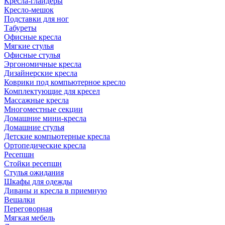
Кресла-глайдеры
Кресло-мешок
Подставки для ног
Табуреты
Офисные кресла
Мягкие стулья
Офисные стулья
Эргономичные кресла
Дизайнерские кресла
Коврики под компьютерное кресло
Комплектующие для кресел
Массажные кресла
Многоместные секции
Домашние мини-кресла
Домашние стулья
Детские компьютерные кресла
Ортопедические кресла
Ресепшн
Стойки ресепшн
Стулья ожидания
Шкафы для одежды
Диваны и кресла в приемную
Вешалки
Переговорная
Мягкая мебель