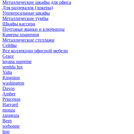
Металлические шкафы для офиса
Для раздевалок (локеры)
Универсальные шкафы
Металлические тумбы
Шкафы кассира
Почтовые ящики и ключницы
Камеры хранения
Металлические стеллажи
Сейфы
Все коллекции офисной мебели
Grace
lavana supreme
sentida lux
Yalta
Kingston
washington
Davos
Amber
Princeton
Harvard
monza
zaragoza
Bern
sorbonne
lion