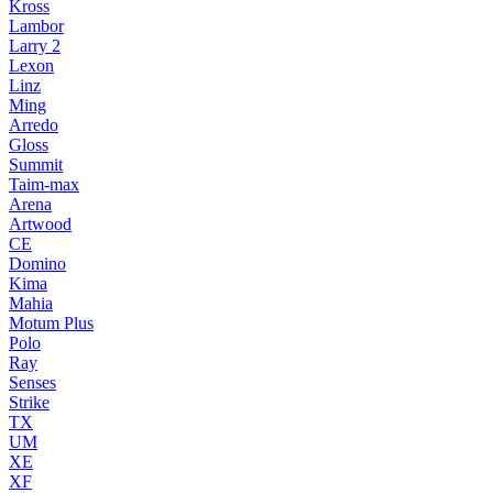
Kross
Lambor
Larry 2
Lexon
Linz
Ming
Arredo
Gloss
Summit
Taim-max
Arena
Artwood
CE
Domino
Kima
Mahia
Motum Plus
Polo
Ray
Senses
Strike
TX
UM
XE
XF