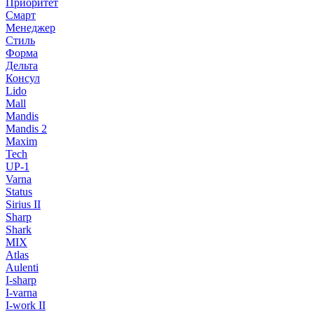
Приоритет
Смарт
Менеджер
Стиль
Форма
Дельта
Консул
Lido
Mall
Mandis
Mandis 2
Maxim
Tech
UP-1
Varna
Status
Sirius II
Sharp
Shark
MIX
Atlas
Aulenti
I-sharp
I-varna
I-work II