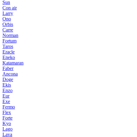
Sun
Con air
Larry
Ono
Orbis
Carre
Norman
Fortum
Taros
Eracle
Eneko
Katamaran
Faber
Ancona
Doge
Ekis
Enzo
Eur
Exe
Fermo
Flex
Forte
Kyo
Lago
Lava