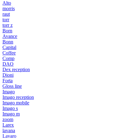
Alto
morris
raut
torr
torr z
Born
Avance
Bonn
Capital
Coffee
Comp
DAO
Dex reception
Dioni
Forta
Gloss line
Imago
Imago reception
Imago mobile
Imago s
Imago m
zoom
Larex
lavana
Lavaro