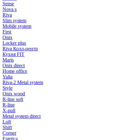
Sense
Nova s
Riva
Slim system
Mobile system
First
Onix
Locker plus
Riva Колл-центр
Кухня FIT
Maris
Onix direct
Home office
Yalta
Riva-2 Metal system
Style
Onix wood
R-line soft
R-line
X-pull
Metal system direct
Loft
Shift
Corner
Estetica