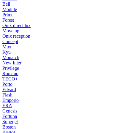
Bell
Module
Prime
Forest
Onix direct lux
Move up
Onix reception
Concept
Mux
Kyu
Monarch
New Inter
Privilege
Romano
TECO+
Porto
Edvard
Flash
Emporio
ERA
Genesis
Fortuna
Superjet
Boston
Bristol