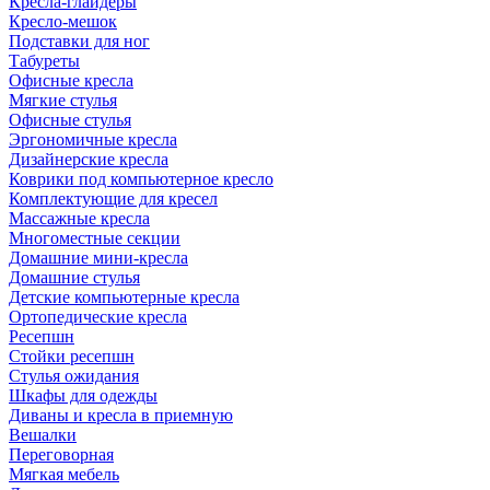
Кресла-глайдеры
Кресло-мешок
Подставки для ног
Табуреты
Офисные кресла
Мягкие стулья
Офисные стулья
Эргономичные кресла
Дизайнерские кресла
Коврики под компьютерное кресло
Комплектующие для кресел
Массажные кресла
Многоместные секции
Домашние мини-кресла
Домашние стулья
Детские компьютерные кресла
Ортопедические кресла
Ресепшн
Стойки ресепшн
Стулья ожидания
Шкафы для одежды
Диваны и кресла в приемную
Вешалки
Переговорная
Мягкая мебель