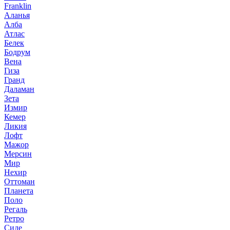
Franklin
Аланья
Алба
Атлас
Белек
Бодрум
Вена
Гиза
Гранд
Даламан
Зета
Измир
Кемер
Ликия
Лофт
Мажор
Мерсин
Мир
Нехир
Оттоман
Планета
Поло
Регаль
Ретро
Сиде