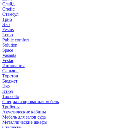
Слайд
Спейс
Стамбул
Трио
Эко
Festus
Lemo
Public comfort
Solution
Space
Vasanta
Vestar
Инновация
Саньяна
Торстон
Бюджет
Эко
Этюд
Tao cotto
Специализированная мебель
Трибуны
Акустические кабины
Мебель для залов суда
Металлические шкафы
Стеллажи