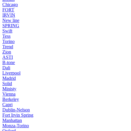
Chicago
FORT
IRVIN
New line
SPRING
Swift
Tess
Torino
Trend
Zion
ASTI
B-tone
Dali
Liverpool
Madrid
Solid
Ministy
Vienna
Berkeley
Capri
Dublin-Nelson
Fort Irvin Spring
Manhattan
Monza-Torino
Oxford