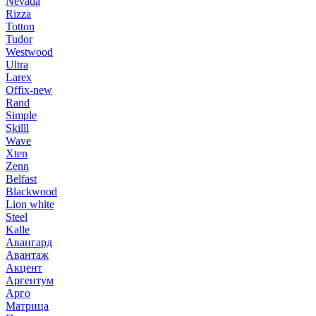
Nevada
Rizza
Totton
Tudor
Westwood
Ultra
Larex
Offix-new
Rand
Simple
Skilll
Wave
Xten
Zenn
Belfast
Blackwood
Lion white
Steel
Kalle
Авангард
Авантаж
Акцент
Аргентум
Арго
Матрица