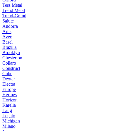
Tess Metal
Trend Metal
Trend-Grand
Salute
Andorra
Artis
Aveo
Basel
Brazilia
Brooklyn
Chesterton
Collaro
Construct
Cube
Dexter
Electra
Europe
Hermes
Horizon
Karelia
Lang
Legato
Michigan
Milano