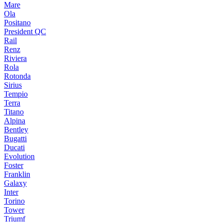
Mare
Ola
Positano
President QC
Rail
Renz
Riviera
Rola
Rotonda
Sirius
Tempio
Terra
Titano
Alpina
Bentley
Bugatti
Ducati
Evolution
Foster
Franklin
Galaxy
Inter
Torino
Tower
Triumf