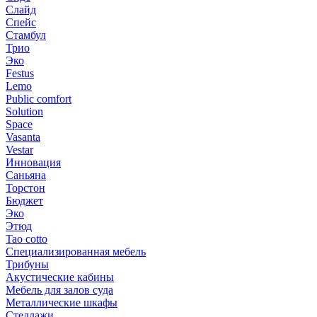
Слайд
Спейс
Стамбул
Трио
Эко
Festus
Lemo
Public comfort
Solution
Space
Vasanta
Vestar
Инновация
Саньяна
Торстон
Бюджет
Эко
Этюд
Tao cotto
Специализированная мебель
Трибуны
Акустические кабины
Мебель для залов суда
Металлические шкафы
Стеллажи