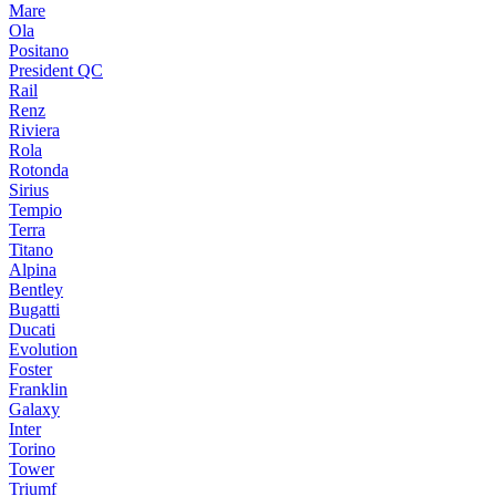
Mare
Ola
Positano
President QC
Rail
Renz
Riviera
Rola
Rotonda
Sirius
Tempio
Terra
Titano
Alpina
Bentley
Bugatti
Ducati
Evolution
Foster
Franklin
Galaxy
Inter
Torino
Tower
Triumf