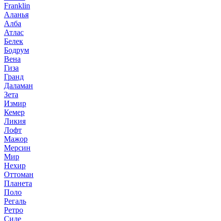
Franklin
Аланья
Алба
Атлас
Белек
Бодрум
Вена
Гиза
Гранд
Даламан
Зета
Измир
Кемер
Ликия
Лофт
Мажор
Мерсин
Мир
Нехир
Оттоман
Планета
Поло
Регаль
Ретро
Сиде