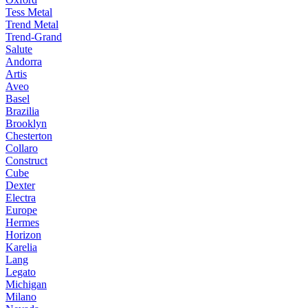
Tess Metal
Trend Metal
Trend-Grand
Salute
Andorra
Artis
Aveo
Basel
Brazilia
Brooklyn
Chesterton
Collaro
Construct
Cube
Dexter
Electra
Europe
Hermes
Horizon
Karelia
Lang
Legato
Michigan
Milano