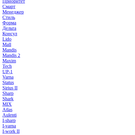
Приоритет
Смарт
Менеджер
Стиль
Форма
Дельта
Консул
Lido
Mall
Mandis
Mandis 2
Maxim
Tech
UP-1
Varna
Status
Sirius II
Sharp
Shark
MIX
Atlas
Aulenti
I-sharp
I-varna
I-work II