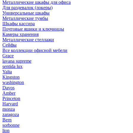
Металлические шкафы для офиса
Для раздевалок (локеры)
Универсальные шкафы
Металлические тумбы
Шкафы кассира
Почтовые ящики и ключницы
Камеры хранения
Металлические стеллажи
Сейфы
Все коллекции офисной мебели
Grace
lavana supreme
sentida lux
Yalta
Kingston
washington
Davos
Amber
Princeton
Harvard
monza
zaragoza
Bern
sorbonne
lion