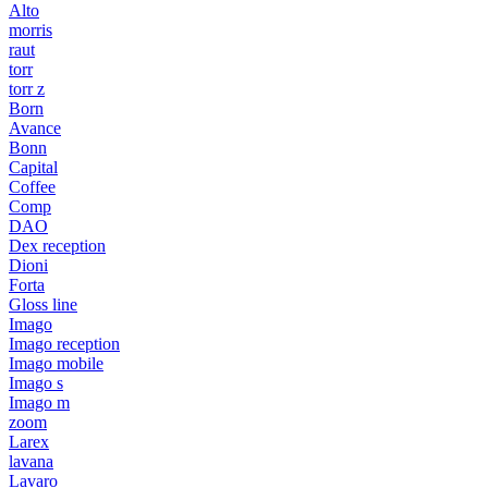
Alto
morris
raut
torr
torr z
Born
Avance
Bonn
Capital
Coffee
Comp
DAO
Dex reception
Dioni
Forta
Gloss line
Imago
Imago reception
Imago mobile
Imago s
Imago m
zoom
Larex
lavana
Lavaro