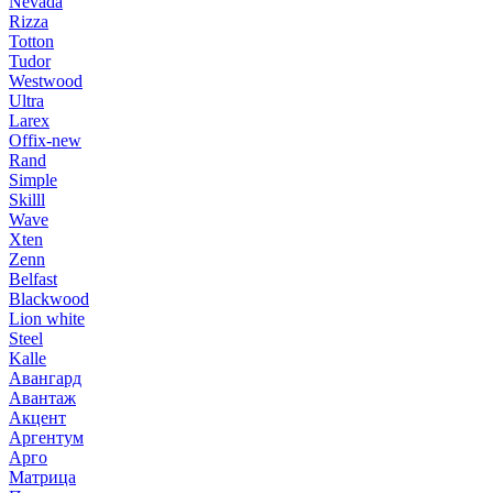
Nevada
Rizza
Totton
Tudor
Westwood
Ultra
Larex
Offix-new
Rand
Simple
Skilll
Wave
Xten
Zenn
Belfast
Blackwood
Lion white
Steel
Kalle
Авангард
Авантаж
Акцент
Аргентум
Арго
Матрица