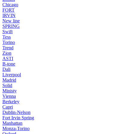
Chicago
FORT
IRVIN
New line
SPRING
Swift
Tess
Torino
Trend
Zion
ASTI
B-tone
Dali
Liverpool
Madrid
Solid
Ministy
Vienna
Berkeley
Capri
Dublin-Nelson
Fort Irvin Spring
Manhattan
Monza-Torino
Oxford