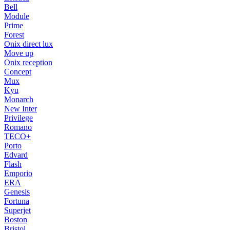
Bell
Module
Prime
Forest
Onix direct lux
Move up
Onix reception
Concept
Mux
Kyu
Monarch
New Inter
Privilege
Romano
TECO+
Porto
Edvard
Flash
Emporio
ERA
Genesis
Fortuna
Superjet
Boston
Bristol