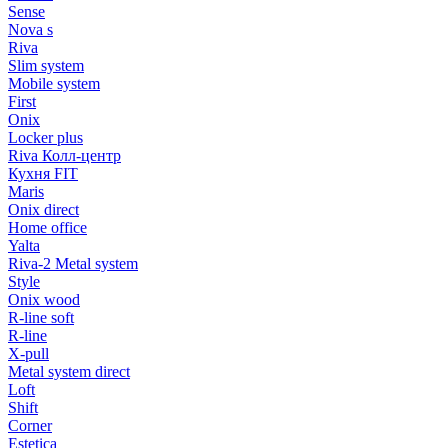
Sense
Nova s
Riva
Slim system
Mobile system
First
Onix
Locker plus
Riva Колл-центр
Кухня FIT
Maris
Onix direct
Home office
Yalta
Riva-2 Metal system
Style
Onix wood
R-line soft
R-line
X-pull
Metal system direct
Loft
Shift
Corner
Estetica