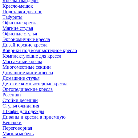
Кресла-глайдеры
Кресло-мешок
Подставки для ног
Табуреты
Офисные кресла
Мягкие стулья
Офисные стулья
Эргономичные кресла
Дизайнерские кресла
Коврики под компьютерное кресло
Комплектующие для кресел
Массажные кресла
Многоместные секции
Домашние мини-кресла
Домашние стулья
Детские компьютерные кресла
Ортопедические кресла
Ресепшн
Стойки ресепшн
Стулья ожидания
Шкафы для одежды
Диваны и кресла в приемную
Вешалки
Переговорная
Мягкая мебель