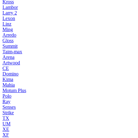
Kross
Lambor
Larry 2
Lexon
Linz
Ming
Arredo
Gloss
Summit
Taim-max
Arena
Artwood
CE
Domino
Kima
Mahia
Motum Plus
Polo
Ray
Senses
Strike
TX
UM
XE
XF