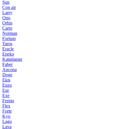
Sun
Con air
Larry
Ono
Orbis
Carre
Norman
Fortum
Taros
Eracle
Eneko
Katamaran
Faber
Ancona
Doge
Ekis
Enzo
Eur
Exe
Fermo
Flex
Forte
Kyo
Lago
Lava