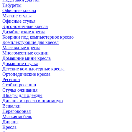
Табуреты
Офисные кресла
Мягкие стулья
Офисные стулья
Эргономичные кресла
Дизайнерские кресла
Коврики под компьютерное кресло
Комплектующие для кресел
Массажные кресла
Многоместные секции
Домашние мини-кресла
Домашние стулья
Детские компьютерные кресла
Ортопедические кресла
Ресепшн
Стойки ресепшн
Стулья ожидания
Шкафы для одежды
Диваны и кресла в приемную
Вешалки
Переговорная
Мягкая мебель
Диваны
Кресла