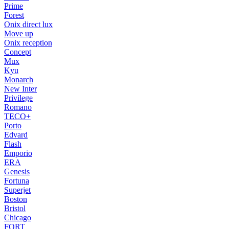
Prime
Forest
Onix direct lux
Move up
Onix reception
Concept
Mux
Kyu
Monarch
New Inter
Privilege
Romano
TECO+
Porto
Edvard
Flash
Emporio
ERA
Genesis
Fortuna
Superjet
Boston
Bristol
Chicago
FORT