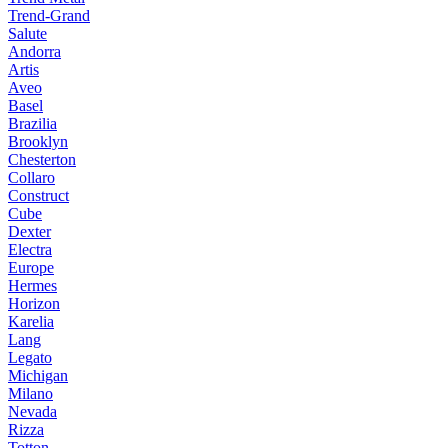
Trend-Grand
Salute
Andorra
Artis
Aveo
Basel
Brazilia
Brooklyn
Chesterton
Collaro
Construct
Cube
Dexter
Electra
Europe
Hermes
Horizon
Karelia
Lang
Legato
Michigan
Milano
Nevada
Rizza
Totton