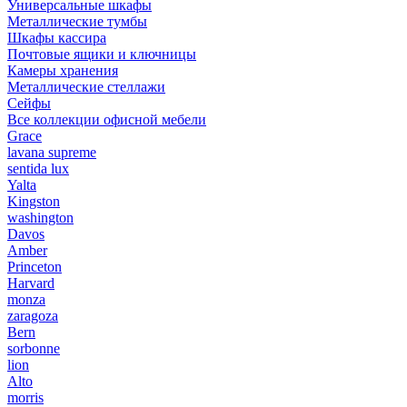
Универсальные шкафы
Металлические тумбы
Шкафы кассира
Почтовые ящики и ключницы
Камеры хранения
Металлические стеллажи
Сейфы
Все коллекции офисной мебели
Grace
lavana supreme
sentida lux
Yalta
Kingston
washington
Davos
Amber
Princeton
Harvard
monza
zaragoza
Bern
sorbonne
lion
Alto
morris