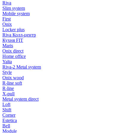
Riva
Slim system
Mobile system
First
Onix
Locker plus
Riva Колл-центр
Кухня FIT
Maris
Onix direct
Home office
Yalta
Riva-2 Metal system
Style
Onix wood
R-line soft
R-line
X-pull
Metal system direct
Loft
Shift
Corner
Estetica
Bell
Module