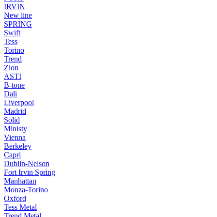
IRVIN
New line
SPRING
Swift
Tess
Torino
Trend
Zion
ASTI
B-tone
Dali
Liverpool
Madrid
Solid
Ministy
Vienna
Berkeley
Capri
Dublin-Nelson
Fort Irvin Spring
Manhattan
Monza-Torino
Oxford
Tess Metal
Trend Metal