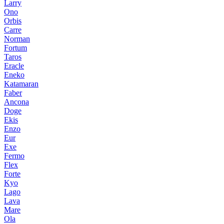
Larry
Ono
Orbis
Carre
Norman
Fortum
Taros
Eracle
Eneko
Katamaran
Faber
Ancona
Doge
Ekis
Enzo
Eur
Exe
Fermo
Flex
Forte
Kyo
Lago
Lava
Mare
Ola