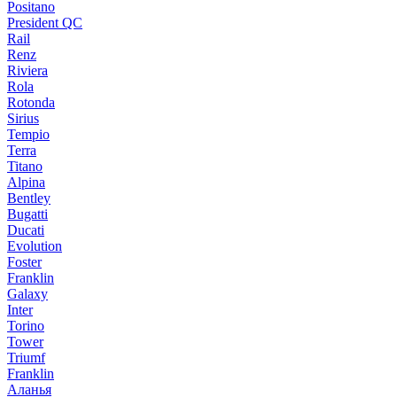
Positano
President QC
Rail
Renz
Riviera
Rola
Rotonda
Sirius
Tempio
Terra
Titano
Alpina
Bentley
Bugatti
Ducati
Evolution
Foster
Franklin
Galaxy
Inter
Torino
Tower
Triumf
Franklin
Аланья