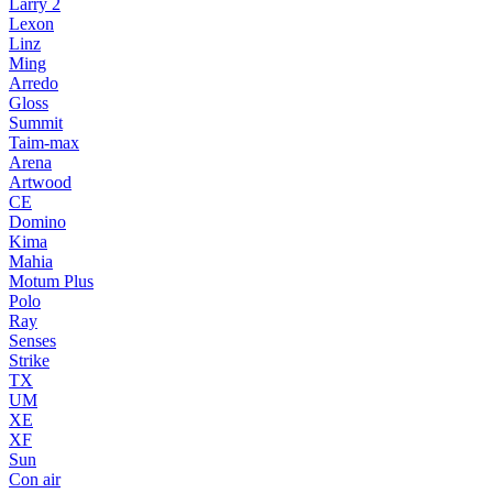
Larry 2
Lexon
Linz
Ming
Arredo
Gloss
Summit
Taim-max
Arena
Artwood
CE
Domino
Kima
Mahia
Motum Plus
Polo
Ray
Senses
Strike
TX
UM
XE
XF
Sun
Con air