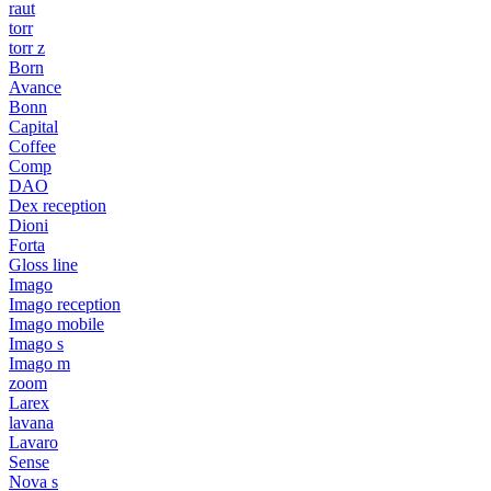
raut
torr
torr z
Born
Avance
Bonn
Capital
Coffee
Comp
DAO
Dex reception
Dioni
Forta
Gloss line
Imago
Imago reception
Imago mobile
Imago s
Imago m
zoom
Larex
lavana
Lavaro
Sense
Nova s