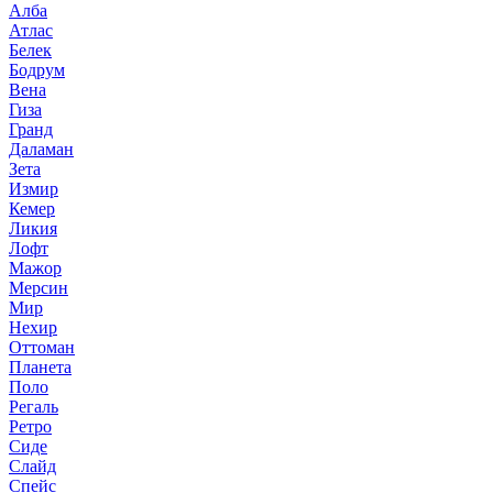
Алба
Атлас
Белек
Бодрум
Вена
Гиза
Гранд
Даламан
Зета
Измир
Кемер
Ликия
Лофт
Мажор
Мерсин
Мир
Нехир
Оттоман
Планета
Поло
Регаль
Ретро
Сиде
Слайд
Спейс