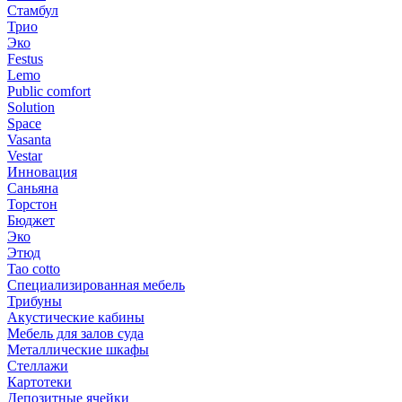
Стамбул
Трио
Эко
Festus
Lemo
Public comfort
Solution
Space
Vasanta
Vestar
Инновация
Саньяна
Торстон
Бюджет
Эко
Этюд
Tao cotto
Специализированная мебель
Трибуны
Акустические кабины
Мебель для залов суда
Металлические шкафы
Стеллажи
Картотеки
Депозитные ячейки