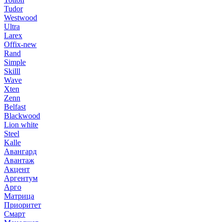
Tudor
Westwood
Ultra
Larex
Offix-new
Rand
Simple
Skilll
Wave
Xten
Zenn
Belfast
Blackwood
Lion white
Steel
Kalle
Авангард
Авантаж
Акцент
Аргентум
Арго
Матрица
Приоритет
Смарт