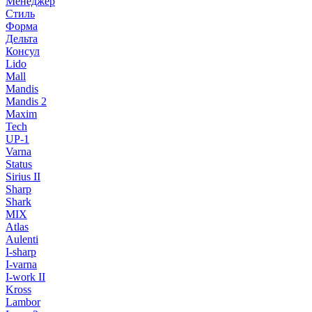
Менеджер
Стиль
Форма
Дельта
Консул
Lido
Mall
Mandis
Mandis 2
Maxim
Tech
UP-1
Varna
Status
Sirius II
Sharp
Shark
MIX
Atlas
Aulenti
I-sharp
I-varna
I-work II
Kross
Lambor