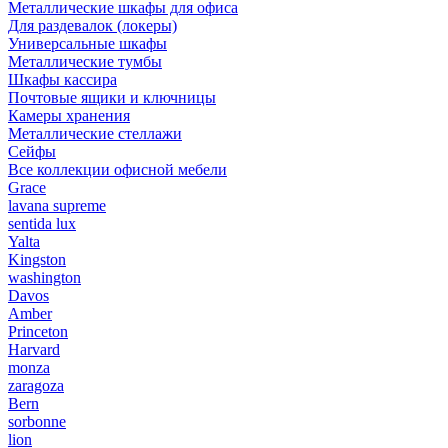
Металлические шкафы для офиса
Для раздевалок (локеры)
Универсальные шкафы
Металлические тумбы
Шкафы кассира
Почтовые ящики и ключницы
Камеры хранения
Металлические стеллажи
Сейфы
Все коллекции офисной мебели
Grace
lavana supreme
sentida lux
Yalta
Kingston
washington
Davos
Amber
Princeton
Harvard
monza
zaragoza
Bern
sorbonne
lion