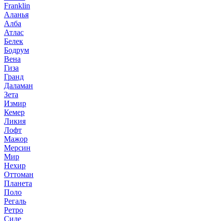
Franklin
Аланья
Алба
Атлас
Белек
Бодрум
Вена
Гиза
Гранд
Даламан
Зета
Измир
Кемер
Ликия
Лофт
Мажор
Мерсин
Мир
Нехир
Оттоман
Планета
Поло
Регаль
Ретро
Сиде