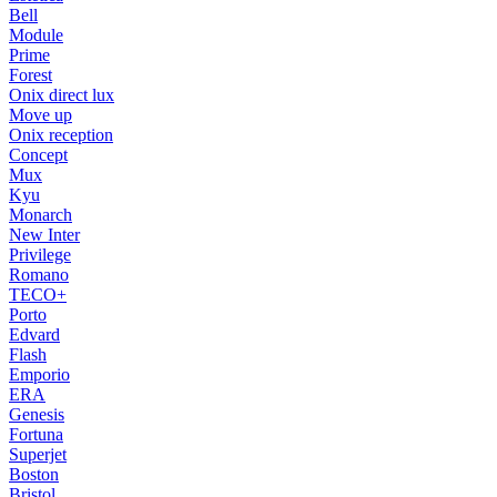
Bell
Module
Prime
Forest
Onix direct lux
Move up
Onix reception
Concept
Mux
Kyu
Monarch
New Inter
Privilege
Romano
TECO+
Porto
Edvard
Flash
Emporio
ERA
Genesis
Fortuna
Superjet
Boston
Bristol