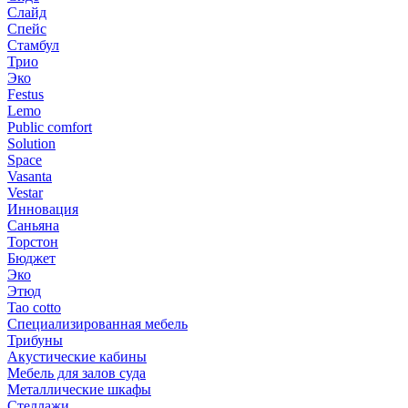
Слайд
Спейс
Стамбул
Трио
Эко
Festus
Lemo
Public comfort
Solution
Space
Vasanta
Vestar
Инновация
Саньяна
Торстон
Бюджет
Эко
Этюд
Tao cotto
Специализированная мебель
Трибуны
Акустические кабины
Мебель для залов суда
Металлические шкафы
Стеллажи