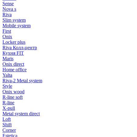
Sense
Nova s
Riva
Slim system
Mobile system
First
Onix
Locker plus
Riva Колл-центр
Кухня FIT
Maris
Onix direct
Home office
Yalta
Riva-2 Metal system
Style
Onix wood
R-line soft
R-line
X-pull
Metal system direct
Loft
Shift
Corner
Estetica