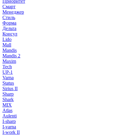
Приоритет
Смарт
Менеджер
Стиль
Форма
Дельта
Консул
Lido
Mall
Mandis
Mandis 2
Maxim
Tech
UP-1
Varna
Status
Sirius II
Sharp
Shark
MIX
Atlas
Aulenti
I-sharp
I-varna
I-work II