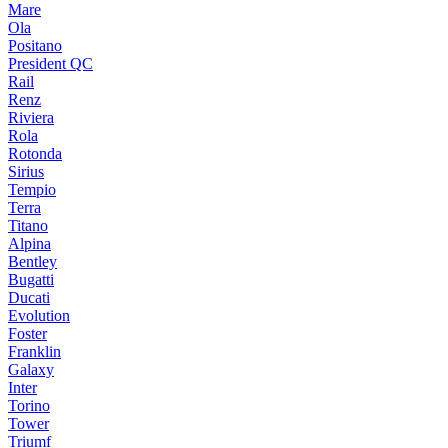
Mare
Ola
Positano
President QC
Rail
Renz
Riviera
Rola
Rotonda
Sirius
Tempio
Terra
Titano
Alpina
Bentley
Bugatti
Ducati
Evolution
Foster
Franklin
Galaxy
Inter
Torino
Tower
Triumf