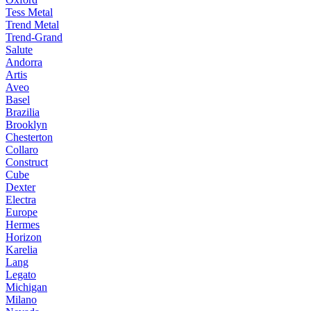
Tess Metal
Trend Metal
Trend-Grand
Salute
Andorra
Artis
Aveo
Basel
Brazilia
Brooklyn
Chesterton
Collaro
Construct
Cube
Dexter
Electra
Europe
Hermes
Horizon
Karelia
Lang
Legato
Michigan
Milano