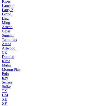
Kross
Lambor
Larry 2
Lexon
Linz
Ming
Arredo
Gloss
Summit
Taim-max
Arena
Artwood
CE
Domino
Kima
Mahia
Motum Plus
Polo
Ray
Senses
Strike
TX
UM
XE
XF