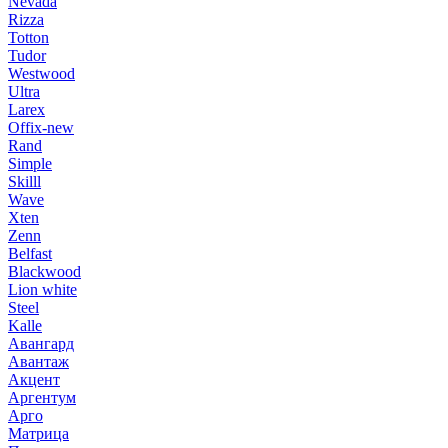
Nevada
Rizza
Totton
Tudor
Westwood
Ultra
Larex
Offix-new
Rand
Simple
Skilll
Wave
Xten
Zenn
Belfast
Blackwood
Lion white
Steel
Kalle
Авангард
Авантаж
Акцент
Аргентум
Арго
Матрица