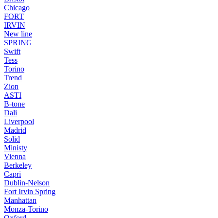
Chicago
FORT
IRVIN
New line
SPRING
Swift
Tess
Torino
Trend
Zion
ASTI
B-tone
Dali
Liverpool
Madrid
Solid
Ministy
Vienna
Berkeley
Capri
Dublin-Nelson
Fort Irvin Spring
Manhattan
Monza-Torino
Oxford