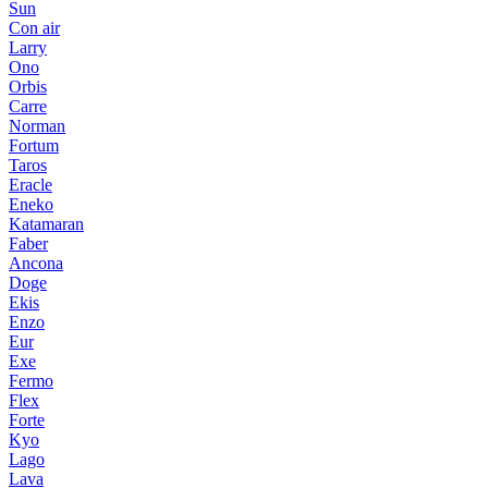
Sun
Con air
Larry
Ono
Orbis
Carre
Norman
Fortum
Taros
Eracle
Eneko
Katamaran
Faber
Ancona
Doge
Ekis
Enzo
Eur
Exe
Fermo
Flex
Forte
Kyo
Lago
Lava