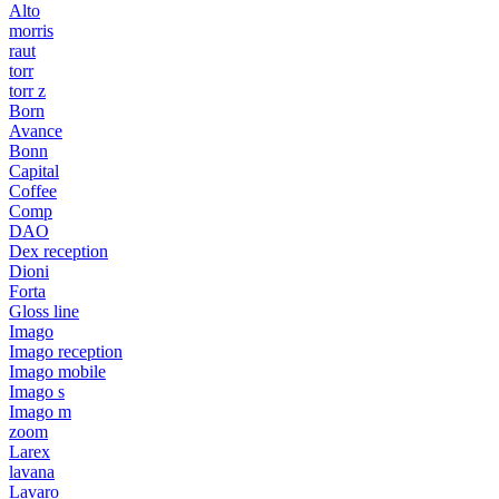
Alto
morris
raut
torr
torr z
Born
Avance
Bonn
Capital
Coffee
Comp
DAO
Dex reception
Dioni
Forta
Gloss line
Imago
Imago reception
Imago mobile
Imago s
Imago m
zoom
Larex
lavana
Lavaro