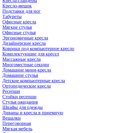
Кресла-глайдеры
Кресло-мешок
Подставки для ног
Табуреты
Офисные кресла
Мягкие стулья
Офисные стулья
Эргономичные кресла
Дизайнерские кресла
Коврики под компьютерное кресло
Комплектующие для кресел
Массажные кресла
Многоместные секции
Домашние мини-кресла
Домашние стулья
Детские компьютерные кресла
Ортопедические кресла
Ресепшн
Стойки ресепшн
Стулья ожидания
Шкафы для одежды
Диваны и кресла в приемную
Вешалки
Переговорная
Мягкая мебель