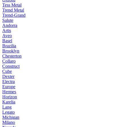
Tess Metal
Trend Metal
Trend-Grand
Salute
Andorra
Artis
Aveo
Basel
Brazilia
Brooklyn
Chesterton
Collaro
Construct
Cube
Dexter
Electra
Europe
Hermes
Horizon
Karelia
Lang
Legato
Michigan
Milano