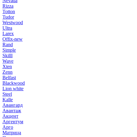
Nevada
Rizza
Totton
Tudor
Westwood
Ultra
Larex
Offix-new
Rand
Simple
Skilll
Wave
Xten
Zenn
Belfast
Blackwood
Lion white
Steel
Kalle
Авангард
Авантаж
Акцент
Аргентум
Арго
Матрица