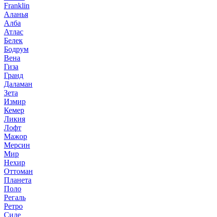
Franklin
Аланья
Алба
Атлас
Белек
Бодрум
Вена
Гиза
Гранд
Даламан
Зета
Измир
Кемер
Ликия
Лофт
Мажор
Мерсин
Мир
Нехир
Оттоман
Планета
Поло
Регаль
Ретро
Сиде