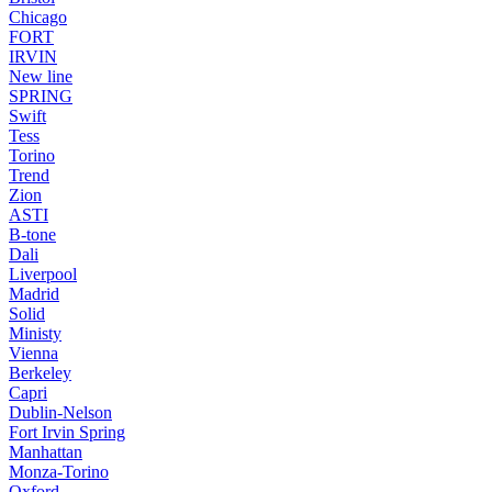
Chicago
FORT
IRVIN
New line
SPRING
Swift
Tess
Torino
Trend
Zion
ASTI
B-tone
Dali
Liverpool
Madrid
Solid
Ministy
Vienna
Berkeley
Capri
Dublin-Nelson
Fort Irvin Spring
Manhattan
Monza-Torino
Oxford