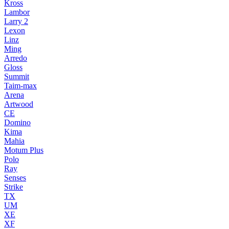
Kross
Lambor
Larry 2
Lexon
Linz
Ming
Arredo
Gloss
Summit
Taim-max
Arena
Artwood
CE
Domino
Kima
Mahia
Motum Plus
Polo
Ray
Senses
Strike
TX
UM
XE
XF