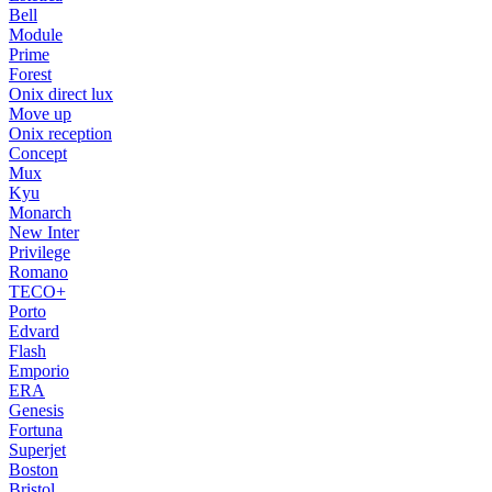
Bell
Module
Prime
Forest
Onix direct lux
Move up
Onix reception
Concept
Mux
Kyu
Monarch
New Inter
Privilege
Romano
TECO+
Porto
Edvard
Flash
Emporio
ERA
Genesis
Fortuna
Superjet
Boston
Bristol