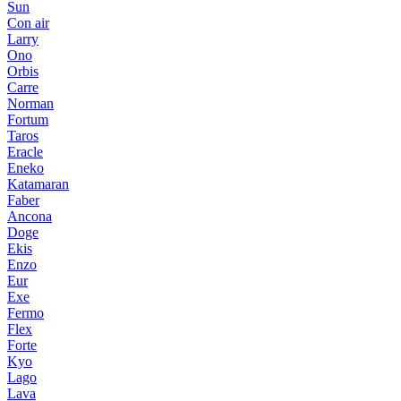
Sun
Con air
Larry
Ono
Orbis
Carre
Norman
Fortum
Taros
Eracle
Eneko
Katamaran
Faber
Ancona
Doge
Ekis
Enzo
Eur
Exe
Fermo
Flex
Forte
Kyo
Lago
Lava