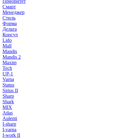
Приоритет
Смарт
Менеджер
Стиль
Форма
Дельта
Консул
Lido
Mall
Mandis
Mandis 2
Maxim
Tech
UP-1
Varna
Status
Sirius II
Sharp
Shark
MIX
Atlas
Aulenti
I-sharp
I-varna
I-work II