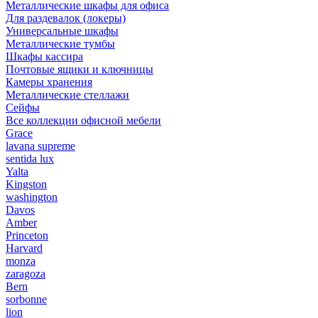
Металлические шкафы для офиса
Для раздевалок (локеры)
Универсальные шкафы
Металлические тумбы
Шкафы кассира
Почтовые ящики и ключницы
Камеры хранения
Металлические стеллажи
Сейфы
Все коллекции офисной мебели
Grace
lavana supreme
sentida lux
Yalta
Kingston
washington
Davos
Amber
Princeton
Harvard
monza
zaragoza
Bern
sorbonne
lion