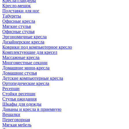
Кресла-глайдеры
Кресло-мешок
Подставки для ног
Табуреты
Офисные кресла
Мягкие стулья
Офисные стулья
Эргономичные кресла
Дизайнерские кресла
Коврики под компьютерное кресло
Комплектующие для кресел
Массажные кресла
Многоместные секции
Домашние мини-кресла
Домашние стулья
Детские компьютерные кресла
Ортопедические кресла
Ресепшн
Стойки ресепшн
Стулья ожидания
Шкафы для одежды
Диваны и кресла в приемную
Вешалки
Переговорная
Мягкая мебель