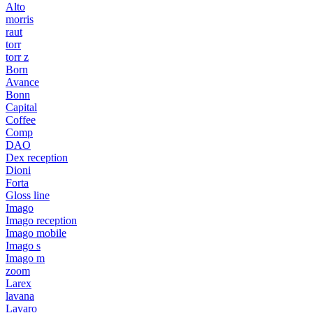
Alto
morris
raut
torr
torr z
Born
Avance
Bonn
Capital
Coffee
Comp
DAO
Dex reception
Dioni
Forta
Gloss line
Imago
Imago reception
Imago mobile
Imago s
Imago m
zoom
Larex
lavana
Lavaro