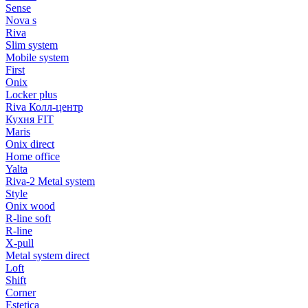
Sense
Nova s
Riva
Slim system
Mobile system
First
Onix
Locker plus
Riva Колл-центр
Кухня FIT
Maris
Onix direct
Home office
Yalta
Riva-2 Metal system
Style
Onix wood
R-line soft
R-line
X-pull
Metal system direct
Loft
Shift
Corner
Estetica