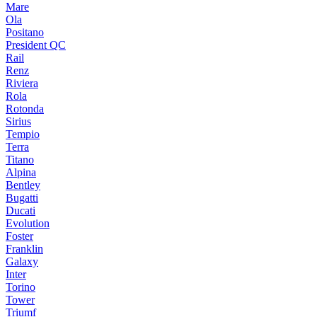
Mare
Ola
Positano
President QC
Rail
Renz
Riviera
Rola
Rotonda
Sirius
Tempio
Terra
Titano
Alpina
Bentley
Bugatti
Ducati
Evolution
Foster
Franklin
Galaxy
Inter
Torino
Tower
Triumf