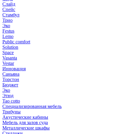
Слайд
Спейс
Стамбул
Трио
Эко
Festus
Lemo
Public comfort
Solution
Space
Vasanta
Vestar
Инновация
Саньяна
Торстон
Бюджет
Эко
Этюд
Tao cotto
Специализированная мебель
Трибуны
Акустические кабины
Мебель для залов суда
Металлические шкафы
Стеллажи