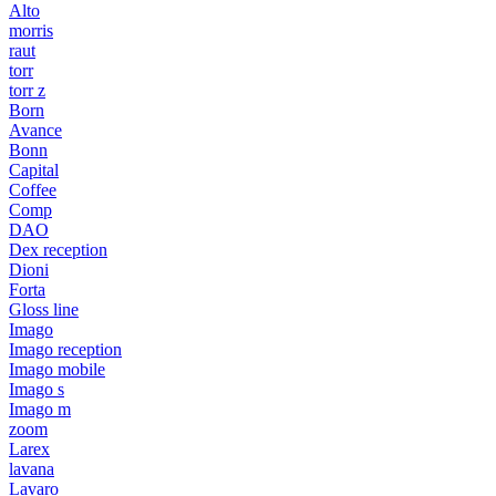
Alto
morris
raut
torr
torr z
Born
Avance
Bonn
Capital
Coffee
Comp
DAO
Dex reception
Dioni
Forta
Gloss line
Imago
Imago reception
Imago mobile
Imago s
Imago m
zoom
Larex
lavana
Lavaro