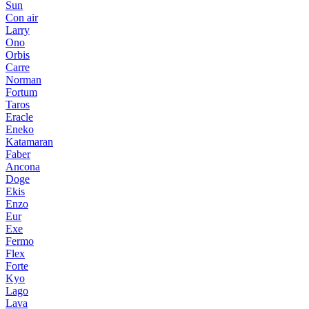
Sun
Con air
Larry
Ono
Orbis
Carre
Norman
Fortum
Taros
Eracle
Eneko
Katamaran
Faber
Ancona
Doge
Ekis
Enzo
Eur
Exe
Fermo
Flex
Forte
Kyo
Lago
Lava