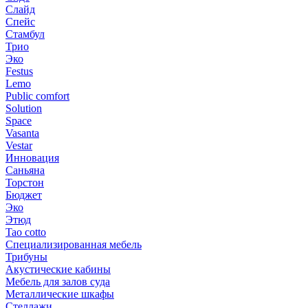
Слайд
Спейс
Стамбул
Трио
Эко
Festus
Lemo
Public comfort
Solution
Space
Vasanta
Vestar
Инновация
Саньяна
Торстон
Бюджет
Эко
Этюд
Tao cotto
Специализированная мебель
Трибуны
Акустические кабины
Мебель для залов суда
Металлические шкафы
Стеллажи