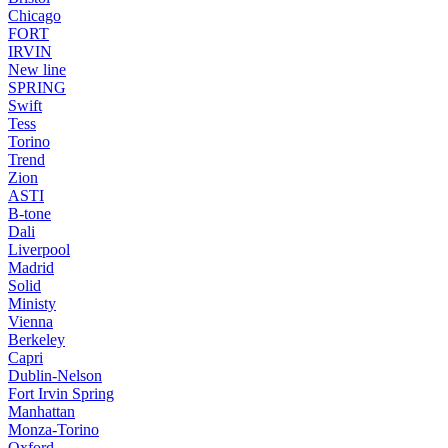
Chicago
FORT
IRVIN
New line
SPRING
Swift
Tess
Torino
Trend
Zion
ASTI
B-tone
Dali
Liverpool
Madrid
Solid
Ministy
Vienna
Berkeley
Capri
Dublin-Nelson
Fort Irvin Spring
Manhattan
Monza-Torino
Oxford