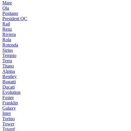
Mare
Ola
Positano
President QC
Rail
Renz
Riviera
Rola
Rotonda
Sirius
Tempio
Terra
Titano
Alpina
Bentley
Bugatti
Ducati
Evolution
Foster
Franklin
Galaxy
Inter
Torino
Tower
Triumf