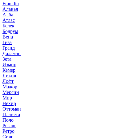
Franklin
Аланья
Алба
Атлас
Белек
Бодрум
Вена
Гиза
Гранд
Даламан
Зета
Измир
Кемер
Ликия
Лофт
Мажор
Мерсин
Мир
Нехир
Оттоман
Планета
Поло
Регаль
Ретро
Сиде