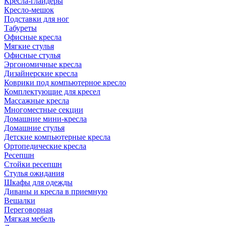
Кресла-глайдеры
Кресло-мешок
Подставки для ног
Табуреты
Офисные кресла
Мягкие стулья
Офисные стулья
Эргономичные кресла
Дизайнерские кресла
Коврики под компьютерное кресло
Комплектующие для кресел
Массажные кресла
Многоместные секции
Домашние мини-кресла
Домашние стулья
Детские компьютерные кресла
Ортопедические кресла
Ресепшн
Стойки ресепшн
Стулья ожидания
Шкафы для одежды
Диваны и кресла в приемную
Вешалки
Переговорная
Мягкая мебель