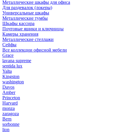
Металлические шкафы для офиса
Для раздевалок (локеры)
Универсальные шкафы
Металлические тумбы
Шкафы кассира
Почтовые ящики и ключницы
Камеры хранения
Металлические стеллажи
Сейфы
Все коллекции офисной мебели
Grace
lavana supreme
sentida lux
Yalta
Kingston
washington
Davos
Amber
Princeton
Harvard
monza
zaragoza
Bern
sorbonne
lion