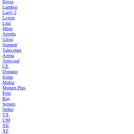
Kross
Lambor
Larry 2
Lexon
Linz
Ming
Arredo
Gloss
Summit
Taim-max
Arena
Artwood
CE
Domino
Kima
Mahia
Motum Plus
Polo
Ray
Senses
Strike
TX
UM
XE
XF