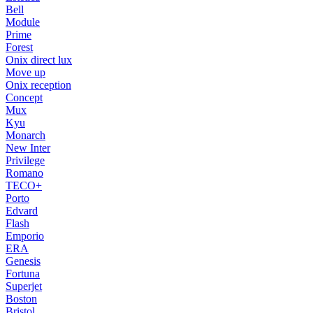
Bell
Module
Prime
Forest
Onix direct lux
Move up
Onix reception
Concept
Mux
Kyu
Monarch
New Inter
Privilege
Romano
TECO+
Porto
Edvard
Flash
Emporio
ERA
Genesis
Fortuna
Superjet
Boston
Bristol