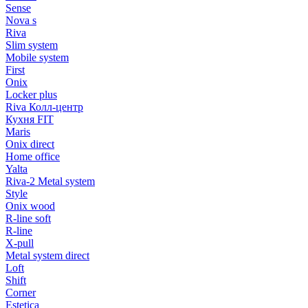
Sense
Nova s
Riva
Slim system
Mobile system
First
Onix
Locker plus
Riva Колл-центр
Кухня FIT
Maris
Onix direct
Home office
Yalta
Riva-2 Metal system
Style
Onix wood
R-line soft
R-line
X-pull
Metal system direct
Loft
Shift
Corner
Estetica