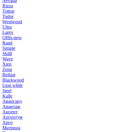
Nevada
Rizza
Totton
Tudor
Westwood
Ultra
Larex
Offix-new
Rand
Simple
Skilll
Wave
Xten
Zenn
Belfast
Blackwood
Lion white
Steel
Kalle
Авангард
Авантаж
Акцент
Аргентум
Арго
Матрица