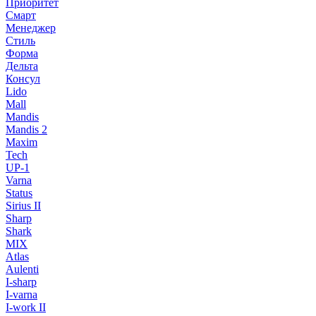
Приоритет
Смарт
Менеджер
Стиль
Форма
Дельта
Консул
Lido
Mall
Mandis
Mandis 2
Maxim
Tech
UP-1
Varna
Status
Sirius II
Sharp
Shark
MIX
Atlas
Aulenti
I-sharp
I-varna
I-work II