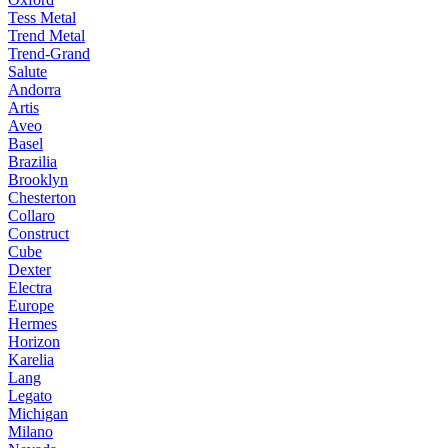
Tess Metal
Trend Metal
Trend-Grand
Salute
Andorra
Artis
Aveo
Basel
Brazilia
Brooklyn
Chesterton
Collaro
Construct
Cube
Dexter
Electra
Europe
Hermes
Horizon
Karelia
Lang
Legato
Michigan
Milano