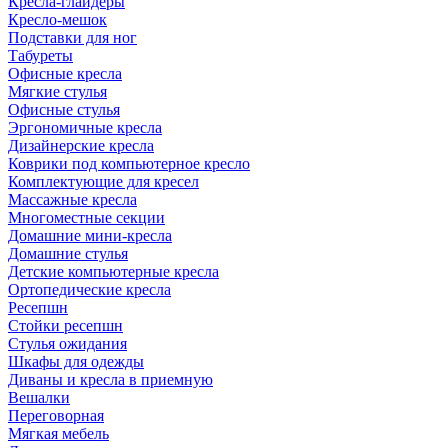
Кресла-глайдеры
Кресло-мешок
Подставки для ног
Табуреты
Офисные кресла
Мягкие стулья
Офисные стулья
Эргономичные кресла
Дизайнерские кресла
Коврики под компьютерное кресло
Комплектующие для кресел
Массажные кресла
Многоместные секции
Домашние мини-кресла
Домашние стулья
Детские компьютерные кресла
Ортопедические кресла
Ресепшн
Стойки ресепшн
Стулья ожидания
Шкафы для одежды
Диваны и кресла в приемную
Вешалки
Переговорная
Мягкая мебель