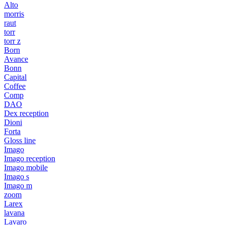
Alto
morris
raut
torr
torr z
Born
Avance
Bonn
Capital
Coffee
Comp
DAO
Dex reception
Dioni
Forta
Gloss line
Imago
Imago reception
Imago mobile
Imago s
Imago m
zoom
Larex
lavana
Lavaro