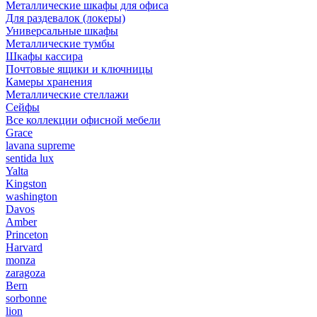
Металлические шкафы для офиса
Для раздевалок (локеры)
Универсальные шкафы
Металлические тумбы
Шкафы кассира
Почтовые ящики и ключницы
Камеры хранения
Металлические стеллажи
Сейфы
Все коллекции офисной мебели
Grace
lavana supreme
sentida lux
Yalta
Kingston
washington
Davos
Amber
Princeton
Harvard
monza
zaragoza
Bern
sorbonne
lion