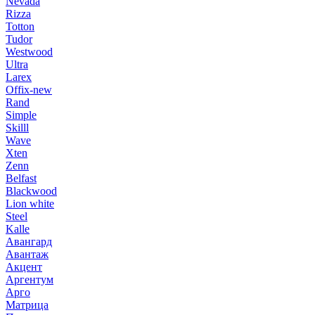
Nevada
Rizza
Totton
Tudor
Westwood
Ultra
Larex
Offix-new
Rand
Simple
Skilll
Wave
Xten
Zenn
Belfast
Blackwood
Lion white
Steel
Kalle
Авангард
Авантаж
Акцент
Аргентум
Арго
Матрица