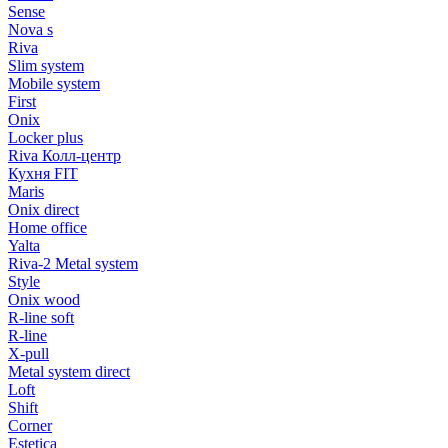
Sense
Nova s
Riva
Slim system
Mobile system
First
Onix
Locker plus
Riva Колл-центр
Кухня FIT
Maris
Onix direct
Home office
Yalta
Riva-2 Metal system
Style
Onix wood
R-line soft
R-line
X-pull
Metal system direct
Loft
Shift
Corner
Estetica