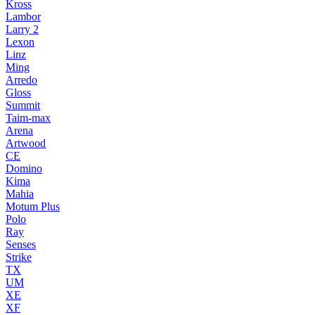
Kross
Lambor
Larry 2
Lexon
Linz
Ming
Arredo
Gloss
Summit
Taim-max
Arena
Artwood
CE
Domino
Kima
Mahia
Motum Plus
Polo
Ray
Senses
Strike
TX
UM
XE
XF