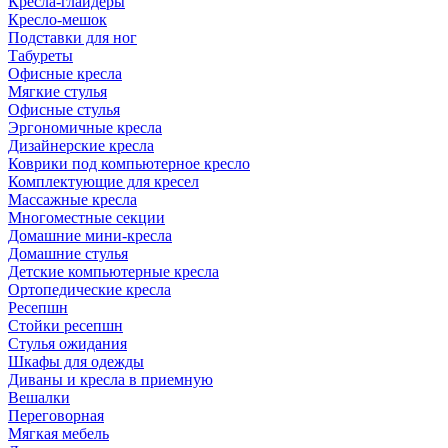
Кресла-глайдеры
Кресло-мешок
Подставки для ног
Табуреты
Офисные кресла
Мягкие стулья
Офисные стулья
Эргономичные кресла
Дизайнерские кресла
Коврики под компьютерное кресло
Комплектующие для кресел
Массажные кресла
Многоместные секции
Домашние мини-кресла
Домашние стулья
Детские компьютерные кресла
Ортопедические кресла
Ресепшн
Стойки ресепшн
Стулья ожидания
Шкафы для одежды
Диваны и кресла в приемную
Вешалки
Переговорная
Мягкая мебель