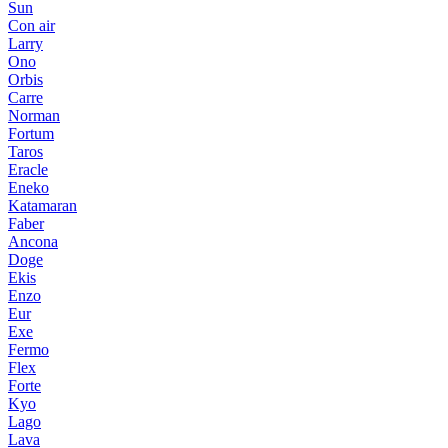
Sun
Con air
Larry
Ono
Orbis
Carre
Norman
Fortum
Taros
Eracle
Eneko
Katamaran
Faber
Ancona
Doge
Ekis
Enzo
Eur
Exe
Fermo
Flex
Forte
Kyo
Lago
Lava