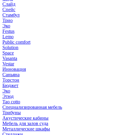
Слайд
Спейс
Стамбул
Трио
Эко
Festus
Lemo
Public comfort
Solution
Space
Vasanta
Vestar
Инновация
Саньяна
Торстон
Бюджет
Эко
Этюд
Tao cotto
Специализированная мебель
Трибуны
Акустические кабины
Мебель для залов суда
Металлические шкафы
Стеллажи