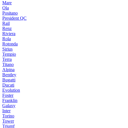
Mare
Ola
Positano
President QC
Rail
Renz
Riviera
Rola
Rotonda
Sirius
Tempio
Terra
Titano
Alpina
Bentley
Bugatti
Ducati
Evolution
Foster
Franklin
Galaxy
Inter
Torino
Tower
Triumf