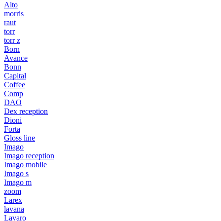
Alto
morris
raut
torr
torr z
Born
Avance
Bonn
Capital
Coffee
Comp
DAO
Dex reception
Dioni
Forta
Gloss line
Imago
Imago reception
Imago mobile
Imago s
Imago m
zoom
Larex
lavana
Lavaro