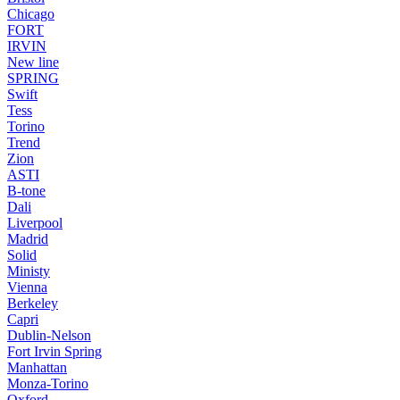
Chicago
FORT
IRVIN
New line
SPRING
Swift
Tess
Torino
Trend
Zion
ASTI
B-tone
Dali
Liverpool
Madrid
Solid
Ministy
Vienna
Berkeley
Capri
Dublin-Nelson
Fort Irvin Spring
Manhattan
Monza-Torino
Oxford