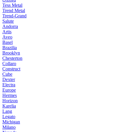
Tess Metal
Trend Metal
Trend-Grand
Salute
Andorra
Artis
Aveo
Basel
Brazilia
Brooklyn
Chesterton
Collaro
Construct
Cube
Dexter
Electra
Europe
Hermes
Horizon
Karelia
Lang
Legato
Michigan
Milano