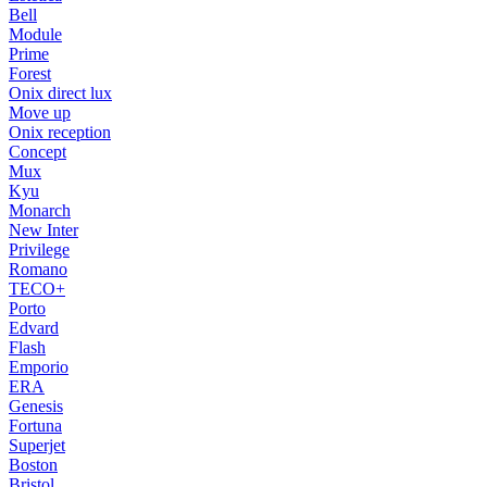
Bell
Module
Prime
Forest
Onix direct lux
Move up
Onix reception
Concept
Mux
Kyu
Monarch
New Inter
Privilege
Romano
TECO+
Porto
Edvard
Flash
Emporio
ERA
Genesis
Fortuna
Superjet
Boston
Bristol