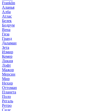
Franklin
Аланья
Алба
Атлас
Белек
Бодрум
Вена
Гиза
Гранд
Даламан
Зета
Измир
Кемер
Ликия
Лофт
Мажор
Мерсин
Мир
Нехир
Оттоман
Планета
Поло
Регаль
Ретро
Сиде