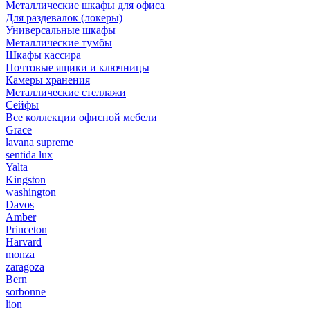
Металлические шкафы для офиса
Для раздевалок (локеры)
Универсальные шкафы
Металлические тумбы
Шкафы кассира
Почтовые ящики и ключницы
Камеры хранения
Металлические стеллажи
Сейфы
Все коллекции офисной мебели
Grace
lavana supreme
sentida lux
Yalta
Kingston
washington
Davos
Amber
Princeton
Harvard
monza
zaragoza
Bern
sorbonne
lion