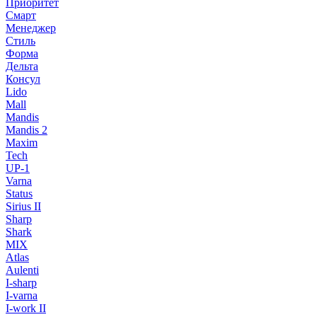
Приоритет
Смарт
Менеджер
Стиль
Форма
Дельта
Консул
Lido
Mall
Mandis
Mandis 2
Maxim
Tech
UP-1
Varna
Status
Sirius II
Sharp
Shark
MIX
Atlas
Aulenti
I-sharp
I-varna
I-work II