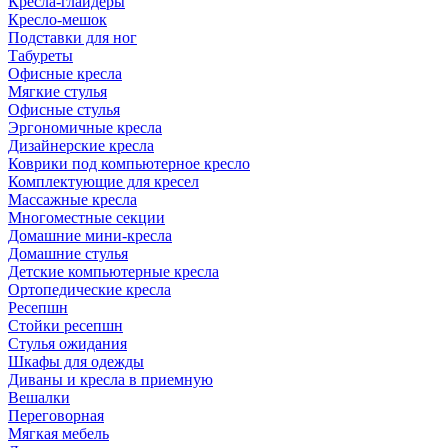
Кресла-глайдеры
Кресло-мешок
Подставки для ног
Табуреты
Офисные кресла
Мягкие стулья
Офисные стулья
Эргономичные кресла
Дизайнерские кресла
Коврики под компьютерное кресло
Комплектующие для кресел
Массажные кресла
Многоместные секции
Домашние мини-кресла
Домашние стулья
Детские компьютерные кресла
Ортопедические кресла
Ресепшн
Стойки ресепшн
Стулья ожидания
Шкафы для одежды
Диваны и кресла в приемную
Вешалки
Переговорная
Мягкая мебель