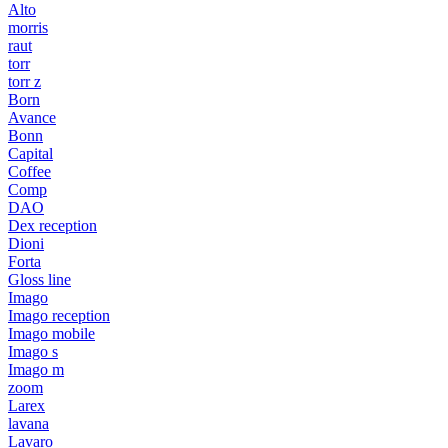
Alto
morris
raut
torr
torr z
Born
Avance
Bonn
Capital
Coffee
Comp
DAO
Dex reception
Dioni
Forta
Gloss line
Imago
Imago reception
Imago mobile
Imago s
Imago m
zoom
Larex
lavana
Lavaro