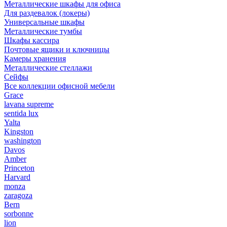
Металлические шкафы для офиса
Для раздевалок (локеры)
Универсальные шкафы
Металлические тумбы
Шкафы кассира
Почтовые ящики и ключницы
Камеры хранения
Металлические стеллажи
Сейфы
Все коллекции офисной мебели
Grace
lavana supreme
sentida lux
Yalta
Kingston
washington
Davos
Amber
Princeton
Harvard
monza
zaragoza
Bern
sorbonne
lion